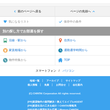
前のページへ戻る
ページの先頭へ
気になるリスト
保存中の条件
別の探し方でお部屋を探す
沿線・駅から
住所から
家賃相場から
通勤通学時間から
物件特集から
TOP
スマートフォン
パソコン
地域一覧
アーカイブ
サイトマップ
個人情報
免責
お問合せ
会社案内
(C) CHINTAI Corporation All rights reserved.
[PR]賃貸物件の疑問解決！教えてエイブルAGENT
[PR]賃貸生活の工夫を紹介！CHINTAI情報局
[PR]女性の賃貸生活を応援！Woman.CHINTAI