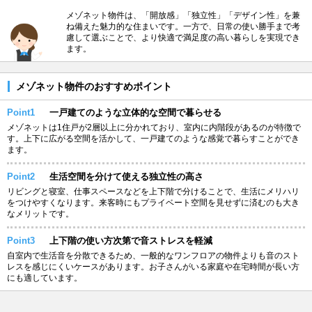
メゾネット物件は、「開放感」「独立性」「デザイン性」を兼
ね備えた魅力的な住まいです。一方で、日常の使い勝手まで考
慮して選ぶことで、より快適で満足度の高い暮らしを実現でき
ます。
メゾネット物件のおすすめポイント
Point1
一戸建てのような立体的な空間で暮らせる
メゾネットは1住戸が2層以上に分かれており、室内に内階段があるのが特徴で
す。上下に広がる空間を活かして、一戸建てのような感覚で暮らすことができ
ます。
Point2
生活空間を分けて使える独立性の高さ
リビングと寝室、仕事スペースなどを上下階で分けることで、生活にメリハリ
をつけやすくなります。来客時にもプライベート空間を見せずに済むのも大き
なメリットです。
Point3
上下階の使い方次第で音ストレスを軽減
自室内で生活音を分散できるため、一般的なワンフロアの物件よりも音のスト
レスを感じにくいケースがあります。お子さんがいる家庭や在宅時間が長い方
にも適しています。