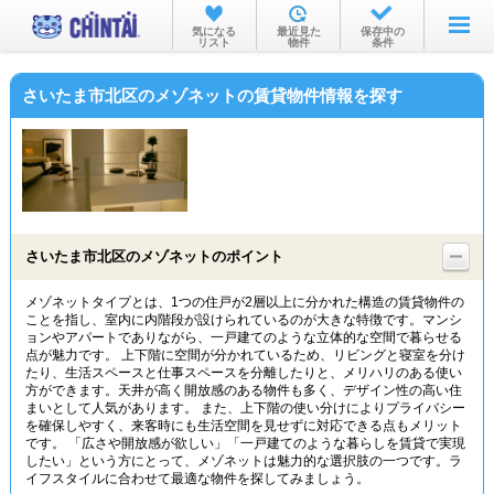
お部屋を探す
気になる
最近見た
保存中の
リスト
物件
条件
沿線・駅から
さいたま市北区のメゾネットの賃貸物件情報を探す
住所から
家賃相場から
通勤通学時間から
物件特集から
さいたま市北区のメゾネットのポイント
不動産会社から
メゾネットタイプとは、1つの住戸が2層以上に分かれた構造の賃貸物件の
ことを指し、室内に内階段が設けられているのが大きな特徴です。マンシ
TOP
ョンやアパートでありながら、一戸建てのような立体的な空間で暮らせる
点が魅力です。 上下階に空間が分かれているため、リビングと寝室を分け
たり、生活スペースと仕事スペースを分離したりと、メリハリのある使い
方ができます。天井が高く開放感のある物件も多く、デザイン性の高い住
まいとして人気があります。 また、上下階の使い分けによりプライバシー
を確保しやすく、来客時にも生活空間を見せずに対応できる点もメリット
です。 「広さや開放感が欲しい」「一戸建てのような暮らしを賃貸で実現
したい」という方にとって、メゾネットは魅力的な選択肢の一つです。ラ
イフスタイルに合わせて最適な物件を探してみましょう。