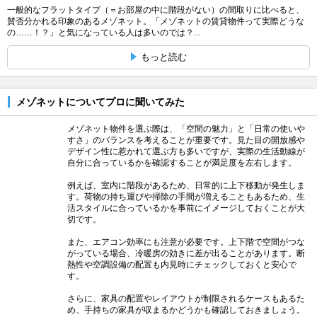
一般的なフラットタイプ（＝お部屋の中に階段がない）の間取りに比べると、
賛否分かれる印象のあるメゾネット。「メゾネットの賃貸物件って実際どうな
の……！？」と気になっている人は多いのでは？...
もっと読む
メゾネットについてプロに聞いてみた
メゾネット物件を選ぶ際は、「空間の魅力」と「日常の使いや
すさ」のバランスを考えることが重要です。見た目の開放感や
デザイン性に惹かれて選ぶ方も多いですが、実際の生活動線が
自分に合っているかを確認することが満足度を左右します。
例えば、室内に階段があるため、日常的に上下移動が発生しま
す。荷物の持ち運びや掃除の手間が増えることもあるため、生
活スタイルに合っているかを事前にイメージしておくことが大
切です。
また、エアコン効率にも注意が必要です。上下階で空間がつな
がっている場合、冷暖房の効きに差が出ることがあります。断
熱性や空調設備の配置も内見時にチェックしておくと安心で
す。
さらに、家具の配置やレイアウトが制限されるケースもあるた
め、手持ちの家具が収まるかどうかも確認しておきましょう。