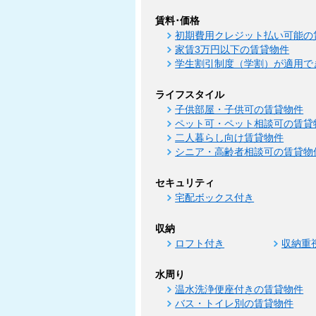
賃料･価格
初期費用クレジット払い可能の
家賃3万円以下の賃貸物件
学生割引制度（学割）が適用で
ライフスタイル
子供部屋・子供可の賃貸物件
ペット可・ペット相談可の賃貸
二人暮らし向け賃貸物件
シニア・高齢者相談可の賃貸物
セキュリティ
宅配ボックス付き
収納
ロフト付き
収納重
水周り
温水洗浄便座付きの賃貸物件
バス・トイレ別の賃貸物件