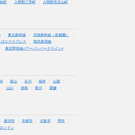
奈町
入間郡三芳町
入間郡毛呂山町
>
東北新幹線
北陸新幹線（首都圏）
くばエクスプレス
西武新宿線
東武野田線<アーバンパークライン>
潟
富山
石川
福井
山梨
山口
徳島
香川
愛媛
新潟市
京都市
大阪市
堺市
ロンドン