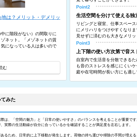
Point2
生活空間を分けて使える独
心地は？メリット・デメリッ
リビングと寝室、仕事スペース
にメリハリをつけやすくなりま
の中に階段がない）の間取りに
見せずに済むのも大きなメリッ
メゾネット。「メゾネットの賃
Point3
と気になっている人は多いので
上下階の使い方次第で音ス
自室内で生活音を分散できるた
も音のストレスを感じにくいケ
読む
庭や在宅時間が長い方にも適し
いてみた
ぶ際は、「空間の魅力」と「日常の使いやすさ」のバランスを考えることが重要です
が、実際の生活動線が自分に合っているかを確認することが満足度を左右します。
があるため、日常的に上下移動が発生します。荷物の持ち運びや掃除の手間が増える