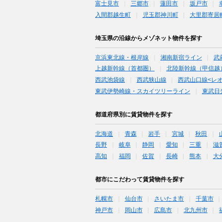
富士見市
三郷市
蓮田市
坂戸市
入間郡越生町
児玉郡神川町
大里郡寄居
埼玉県の沿線からメゾネット物件を探す
京浜東北線・根岸線
湘南新宿ライン
武
上越新幹線（首都圏）
北陸新幹線（甲信越
西武池袋線
西武狭山線
西武山口線<レ
東武伊勢崎線・スカイツリーライン
東武日
都道府県別に賃貸物件を探す
北海道
青森
岩手
宮城
秋田
長野
岐阜
静岡
愛知
三重
滋
高知
福岡
佐賀
長崎
熊本
大
都市にこだわって賃貸物件を探す
札幌市
仙台市
さいたま市
千葉市
神戸市
岡山市
広島市
北九州市