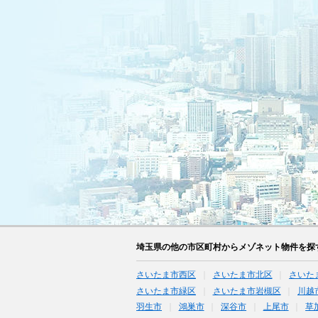
埼玉県の他の市区町村からメゾネット物件を探
さいたま市西区
さいたま市北区
さいた
さいたま市緑区
さいたま市岩槻区
川越
羽生市
鴻巣市
深谷市
上尾市
草