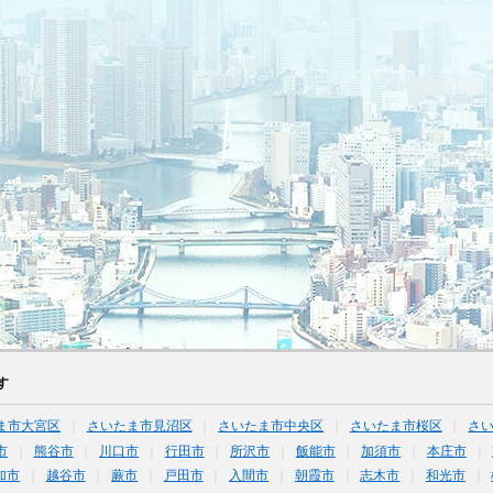
す
ま市大宮区
さいたま市見沼区
さいたま市中央区
さいたま市桜区
さ
市
熊谷市
川口市
行田市
所沢市
飯能市
加須市
本庄市
加市
越谷市
蕨市
戸田市
入間市
朝霞市
志木市
和光市