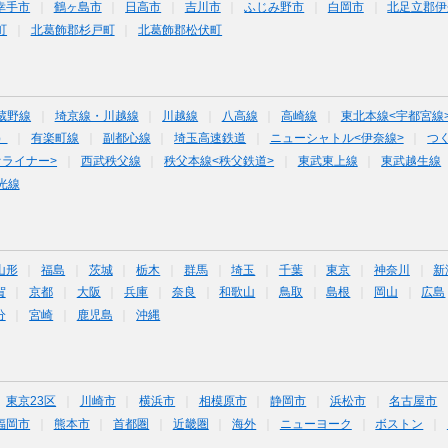
幸手市
鶴ヶ島市
日高市
吉川市
ふじみ野市
白岡市
北足立郡伊
町
北葛飾郡杉戸町
北葛飾郡松伏町
蔵野線
埼京線・川越線
川越線
八高線
高崎線
東北本線<宇都宮線
）
有楽町線
副都心線
埼玉高速鉄道
ニューシャトル<伊奈線>
つ
オライナー>
西武秩父線
秩父本線<秩父鉄道>
東武東上線
東武越生線
光線
山形
福島
茨城
栃木
群馬
埼玉
千葉
東京
神奈川
新
賀
京都
大阪
兵庫
奈良
和歌山
鳥取
島根
岡山
広島
分
宮崎
鹿児島
沖縄
東京23区
川崎市
横浜市
相模原市
静岡市
浜松市
名古屋市
福岡市
熊本市
首都圏
近畿圏
海外
ニューヨーク
ボストン