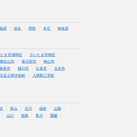
籠原
深谷
岡部
本庄
神保原
いたま市浦和区
さいたま市南区
東松山市
春日部市
狭山市
新座市
桶川市
久喜市
北本市
北足立郡伊奈町
入間郡三芳町
潟
富山
石川
福井
山梨
山口
徳島
香川
愛媛