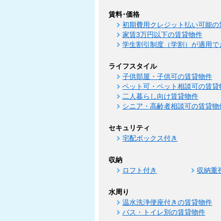
賃料･価格
初期費用クレジット払い可能の
家賃3万円以下の賃貸物件
学生割引制度（学割）が適用で
ライフスタイル
子供部屋・子供可の賃貸物件
ペット可・ペット相談可の賃貸
二人暮らし向け賃貸物件
シニア・高齢者相談可の賃貸物
セキュリティ
宅配ボックス付き
収納
ロフト付き
収納重
水周り
温水洗浄便座付きの賃貸物件
バス・トイレ別の賃貸物件