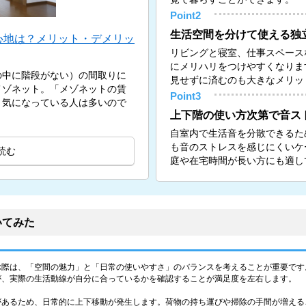
Point2
生活空間を分けて使える独
心地は？メリット・デメリッ
リビングと寝室、仕事スペース
にメリハリをつけやすくなりま
の中に階段がない）の間取りに
見せずに済むのも大きなメリッ
メゾネット。「メゾネットの賃
Point3
と気になっている人は多いので
上下階の使い方次第で音ス
自室内で生活音を分散できるた
も音のストレスを感じにくいケ
読む
庭や在宅時間が長い方にも適し
いてみた
ぶ際は、「空間の魅力」と「日常の使いやすさ」のバランスを考えることが重要です
が、実際の生活動線が自分に合っているかを確認することが満足度を左右します。
があるため、日常的に上下移動が発生します。荷物の持ち運びや掃除の手間が増える