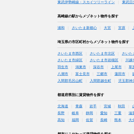
東武伊勢崎線・スカイツリーライン
東武日
高崎線の駅からメゾネット物件を探す
浦和
さいたま新都心
大宮
宮原
埼玉県の市区町村からメゾネット物件を探す
さいたま市西区
さいたま市北区
さいた
さいたま市緑区
さいたま市岩槻区
川越
羽生市
鴻巣市
深谷市
上尾市
草
八潮市
富士見市
三郷市
蓮田市
入間郡毛呂山町
入間郡越生町
児玉郡神
都道府県別に賃貸物件を探す
北海道
青森
岩手
宮城
秋田
長野
岐阜
静岡
愛知
三重
滋
高知
福岡
佐賀
長崎
熊本
大
都市にこだわって賃貸物件を探す