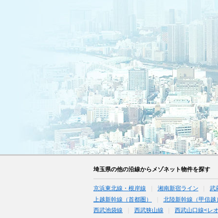
埼玉県の他の沿線からメゾネット物件を探す
京浜東北線・根岸線
湘南新宿ライン
武
上越新幹線（首都圏）
北陸新幹線（甲信越
西武池袋線
西武狭山線
西武山口線<レ