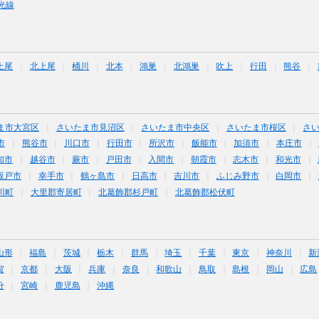
光線
上尾
北上尾
桶川
北本
鴻巣
北鴻巣
吹上
行田
熊谷
ま市大宮区
さいたま市見沼区
さいたま市中央区
さいたま市桜区
さ
市
熊谷市
川口市
行田市
所沢市
飯能市
加須市
本庄市
加市
越谷市
蕨市
戸田市
入間市
朝霞市
志木市
和光市
坂戸市
幸手市
鶴ヶ島市
日高市
吉川市
ふじみ野市
白岡市
川町
大里郡寄居町
北葛飾郡杉戸町
北葛飾郡松伏町
山形
福島
茨城
栃木
群馬
埼玉
千葉
東京
神奈川
新
賀
京都
大阪
兵庫
奈良
和歌山
鳥取
島根
岡山
広島
分
宮崎
鹿児島
沖縄