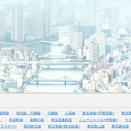
蔵野線
埼京線・川越線
川越線
八高線
東北本線<宇都宮線>
東北
）
有楽町線
副都心線
埼玉高速鉄道
ニューシャトル<伊奈線>
つ
オライナー>
西武秩父線
秩父本線<秩父鉄道>
東武東上線
東武越生線