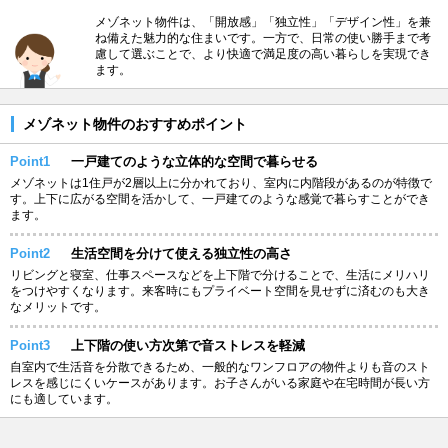
メゾネット物件は、「開放感」「独立性」「デザイン性」を兼
ね備えた魅力的な住まいです。一方で、日常の使い勝手まで考
慮して選ぶことで、より快適で満足度の高い暮らしを実現でき
ます。
メゾネット物件のおすすめポイント
Point1
一戸建てのような立体的な空間で暮らせる
メゾネットは1住戸が2層以上に分かれており、室内に内階段があるのが特徴で
す。上下に広がる空間を活かして、一戸建てのような感覚で暮らすことができ
ます。
Point2
生活空間を分けて使える独立性の高さ
リビングと寝室、仕事スペースなどを上下階で分けることで、生活にメリハリ
をつけやすくなります。来客時にもプライベート空間を見せずに済むのも大き
なメリットです。
Point3
上下階の使い方次第で音ストレスを軽減
自室内で生活音を分散できるため、一般的なワンフロアの物件よりも音のスト
レスを感じにくいケースがあります。お子さんがいる家庭や在宅時間が長い方
にも適しています。