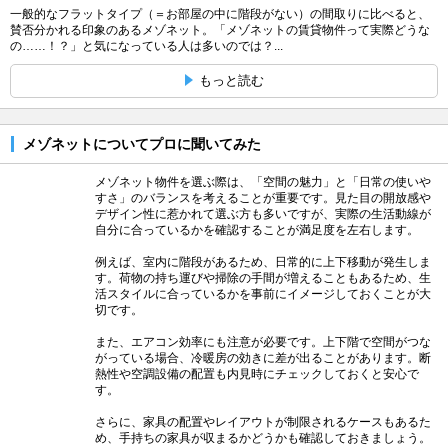
一般的なフラットタイプ（＝お部屋の中に階段がない）の間取りに比べると、
賛否分かれる印象のあるメゾネット。「メゾネットの賃貸物件って実際どうな
の……！？」と気になっている人は多いのでは？...
もっと読む
メゾネットについてプロに聞いてみた
メゾネット物件を選ぶ際は、「空間の魅力」と「日常の使いや
すさ」のバランスを考えることが重要です。見た目の開放感や
デザイン性に惹かれて選ぶ方も多いですが、実際の生活動線が
自分に合っているかを確認することが満足度を左右します。
例えば、室内に階段があるため、日常的に上下移動が発生しま
す。荷物の持ち運びや掃除の手間が増えることもあるため、生
活スタイルに合っているかを事前にイメージしておくことが大
切です。
また、エアコン効率にも注意が必要です。上下階で空間がつな
がっている場合、冷暖房の効きに差が出ることがあります。断
熱性や空調設備の配置も内見時にチェックしておくと安心で
す。
さらに、家具の配置やレイアウトが制限されるケースもあるた
め、手持ちの家具が収まるかどうかも確認しておきましょう。