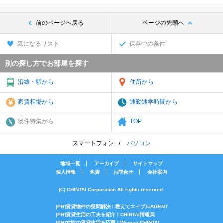
前のページへ戻る
ページの先頭へ
気になるリスト
保存中の条件
別の探し方でお部屋を探す
沿線・駅から
住所から
家賃相場から
通勤通学時間から
物件特集から
TOP
スマートフォン
パソコン
地域一覧
アーカイブ
サイトマップ
個人情報
免責
お問合せ
会社案内
(C) CHINTAI Corporation All rights reserved.
[PR]賃貸物件の疑問解決！教えてエイブルAGENT
[PR]賃貸生活の工夫を紹介！CHINTAI情報局
[PR]女性の賃貸生活を応援！Woman.CHINTAI