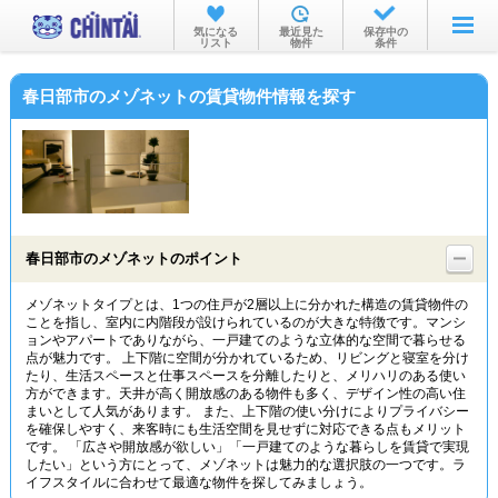
お部屋を探す
気になる
最近見た
保存中の
リスト
物件
条件
沿線・駅から
春日部市のメゾネットの賃貸物件情報を探す
住所から
家賃相場から
通勤通学時間から
物件特集から
春日部市のメゾネットのポイント
不動産会社から
メゾネットタイプとは、1つの住戸が2層以上に分かれた構造の賃貸物件の
ことを指し、室内に内階段が設けられているのが大きな特徴です。マンシ
TOP
ョンやアパートでありながら、一戸建てのような立体的な空間で暮らせる
点が魅力です。 上下階に空間が分かれているため、リビングと寝室を分け
たり、生活スペースと仕事スペースを分離したりと、メリハリのある使い
方ができます。天井が高く開放感のある物件も多く、デザイン性の高い住
まいとして人気があります。 また、上下階の使い分けによりプライバシー
を確保しやすく、来客時にも生活空間を見せずに対応できる点もメリット
です。 「広さや開放感が欲しい」「一戸建てのような暮らしを賃貸で実現
したい」という方にとって、メゾネットは魅力的な選択肢の一つです。ラ
イフスタイルに合わせて最適な物件を探してみましょう。