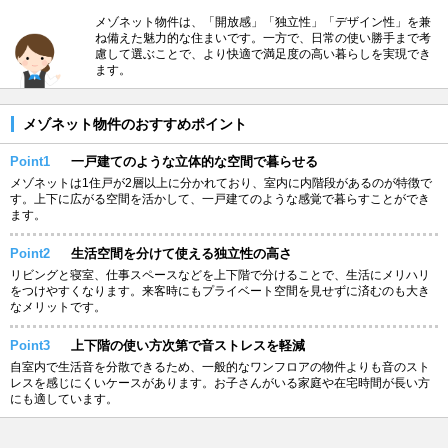
メゾネット物件は、「開放感」「独立性」「デザイン性」を兼
ね備えた魅力的な住まいです。一方で、日常の使い勝手まで考
慮して選ぶことで、より快適で満足度の高い暮らしを実現でき
ます。
メゾネット物件のおすすめポイント
Point1
一戸建てのような立体的な空間で暮らせる
メゾネットは1住戸が2層以上に分かれており、室内に内階段があるのが特徴で
す。上下に広がる空間を活かして、一戸建てのような感覚で暮らすことができ
ます。
Point2
生活空間を分けて使える独立性の高さ
リビングと寝室、仕事スペースなどを上下階で分けることで、生活にメリハリ
をつけやすくなります。来客時にもプライベート空間を見せずに済むのも大き
なメリットです。
Point3
上下階の使い方次第で音ストレスを軽減
自室内で生活音を分散できるため、一般的なワンフロアの物件よりも音のスト
レスを感じにくいケースがあります。お子さんがいる家庭や在宅時間が長い方
にも適しています。