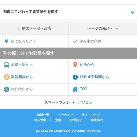
都市にこだわって賃貸物件を探す
前のページへ戻る
ページの先頭へ
気になるリスト
保存中の条件
別の探し方でお部屋を探す
沿線・駅から
住所から
家賃相場から
通勤通学時間から
物件特集から
TOP
スマートフォン
パソコン
地域一覧
アーカイブ
サイトマップ
個人情報
免責
お問合せ
会社案内
(C) CHINTAI Corporation All rights reserved.