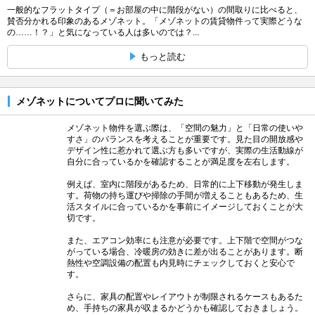
一般的なフラットタイプ（＝お部屋の中に階段がない）の間取りに比べると、
賛否分かれる印象のあるメゾネット。「メゾネットの賃貸物件って実際どうな
の……！？」と気になっている人は多いのでは？...
もっと読む
メゾネットについてプロに聞いてみた
メゾネット物件を選ぶ際は、「空間の魅力」と「日常の使いや
すさ」のバランスを考えることが重要です。見た目の開放感や
デザイン性に惹かれて選ぶ方も多いですが、実際の生活動線が
自分に合っているかを確認することが満足度を左右します。
例えば、室内に階段があるため、日常的に上下移動が発生しま
す。荷物の持ち運びや掃除の手間が増えることもあるため、生
活スタイルに合っているかを事前にイメージしておくことが大
切です。
また、エアコン効率にも注意が必要です。上下階で空間がつな
がっている場合、冷暖房の効きに差が出ることがあります。断
熱性や空調設備の配置も内見時にチェックしておくと安心で
す。
さらに、家具の配置やレイアウトが制限されるケースもあるた
め、手持ちの家具が収まるかどうかも確認しておきましょう。