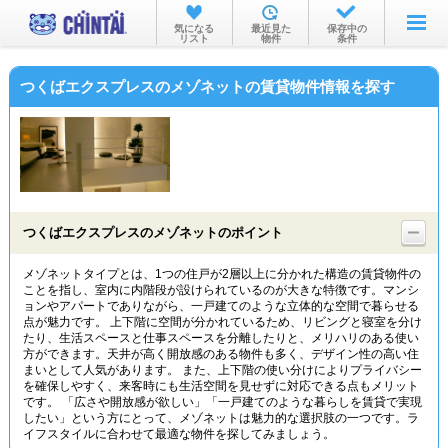
お部屋を探す
気になる
最近見た
保存中の
リスト
物件
条件
沿線・駅から
つくばエクスプレスのメゾネットの賃貸物件情報を探す
住所から
家賃相場から
通勤通学時間から
物件特集から
つくばエクスプレスのメゾネットのポイント
不動産会社から
メゾネットタイプとは、1つの住戸が2層以上に分かれた構造の賃貸物件の
ことを指し、室内に内階段が設けられているのが大きな特徴です。マンシ
TOP
ョンやアパートでありながら、一戸建てのような立体的な空間で暮らせる
点が魅力です。 上下階に空間が分かれているため、リビングと寝室を分け
たり、生活スペースと仕事スペースを分離したりと、メリハリのある使い
方ができます。天井が高く開放感のある物件も多く、デザイン性の高い住
まいとして人気があります。 また、上下階の使い分けによりプライバシー
を確保しやすく、来客時にも生活空間を見せずに対応できる点もメリット
です。 「広さや開放感が欲しい」「一戸建てのような暮らしを賃貸で実現
したい」という方にとって、メゾネットは魅力的な選択肢の一つです。ラ
イフスタイルに合わせて最適な物件を探してみましょう。