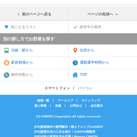
前のページへ戻る
ページの先頭へ
気になるリスト
保存中の条件
別の探し方でお部屋を探す
沿線・駅から
住所から
家賃相場から
通勤通学時間から
物件特集から
TOP
スマートフォン
パソコン
地域一覧
アーカイブ
サイトマップ
個人情報
免責
お問合せ
会社案内
(C) CHINTAI Corporation All rights reserved.
[PR]賃貸物件の疑問解決！教えてエイブルAGENT
[PR]賃貸生活の工夫を紹介！CHINTAI情報局
[PR]女性の賃貸生活を応援！Woman.CHINTAI