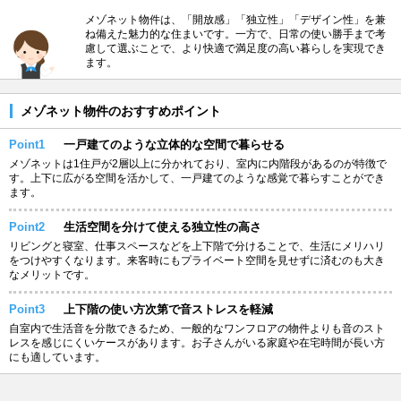
メゾネット物件は、「開放感」「独立性」「デザイン性」を兼
ね備えた魅力的な住まいです。一方で、日常の使い勝手まで考
慮して選ぶことで、より快適で満足度の高い暮らしを実現でき
ます。
メゾネット物件のおすすめポイント
Point1
一戸建てのような立体的な空間で暮らせる
メゾネットは1住戸が2層以上に分かれており、室内に内階段があるのが特徴で
す。上下に広がる空間を活かして、一戸建てのような感覚で暮らすことができ
ます。
Point2
生活空間を分けて使える独立性の高さ
リビングと寝室、仕事スペースなどを上下階で分けることで、生活にメリハリ
をつけやすくなります。来客時にもプライベート空間を見せずに済むのも大き
なメリットです。
Point3
上下階の使い方次第で音ストレスを軽減
自室内で生活音を分散できるため、一般的なワンフロアの物件よりも音のスト
レスを感じにくいケースがあります。お子さんがいる家庭や在宅時間が長い方
にも適しています。