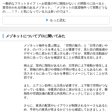
一般的なフラットタイプ（＝お部屋の中に階段がない）の間取りに比べると、
賛否分かれる印象のあるメゾネット。「メゾネットの賃貸物件って実際どうな
の……！？」と気になっている人は多いのでは？...
もっと読む
メゾネットについてプロに聞いてみた
メゾネット物件を選ぶ際は、「空間の魅力」と「日常の使いや
すさ」のバランスを考えることが重要です。見た目の開放感や
デザイン性に惹かれて選ぶ方も多いですが、実際の生活動線が
自分に合っているかを確認することが満足度を左右します。
例えば、室内に階段があるため、日常的に上下移動が発生しま
す。荷物の持ち運びや掃除の手間が増えることもあるため、生
活スタイルに合っているかを事前にイメージしておくことが大
切です。
また、エアコン効率にも注意が必要です。上下階で空間がつな
がっている場合、冷暖房の効きに差が出ることがあります。断
熱性や空調設備の配置も内見時にチェックしておくと安心で
す。
さらに、家具の配置やレイアウトが制限されるケースもあるた
め、手持ちの家具が収まるかどうかも確認しておきましょう。