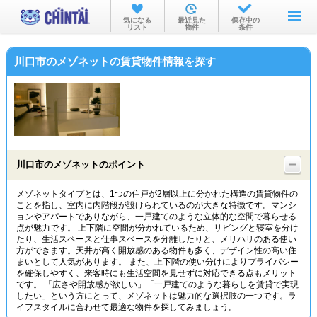
お部屋を探す
気になる
最近見た
保存中の
リスト
物件
条件
沿線・駅から
川口市のメゾネットの賃貸物件情報を探す
住所から
家賃相場から
通勤通学時間から
物件特集から
川口市のメゾネットのポイント
不動産会社から
メゾネットタイプとは、1つの住戸が2層以上に分かれた構造の賃貸物件の
ことを指し、室内に内階段が設けられているのが大きな特徴です。マンシ
TOP
ョンやアパートでありながら、一戸建てのような立体的な空間で暮らせる
点が魅力です。 上下階に空間が分かれているため、リビングと寝室を分け
たり、生活スペースと仕事スペースを分離したりと、メリハリのある使い
方ができます。天井が高く開放感のある物件も多く、デザイン性の高い住
まいとして人気があります。 また、上下階の使い分けによりプライバシー
を確保しやすく、来客時にも生活空間を見せずに対応できる点もメリット
です。 「広さや開放感が欲しい」「一戸建てのような暮らしを賃貸で実現
したい」という方にとって、メゾネットは魅力的な選択肢の一つです。ラ
イフスタイルに合わせて最適な物件を探してみましょう。