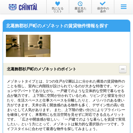
お部屋を探す
気になる
最近見た
保存中の
リスト
物件
条件
沿線・駅から
北葛飾郡杉戸町のメゾネットの賃貸物件情報を探す
住所から
家賃相場から
通勤通学時間から
物件特集から
北葛飾郡杉戸町のメゾネットのポイント
不動産会社から
メゾネットタイプとは、1つの住戸が2層以上に分かれた構造の賃貸物件の
ことを指し、室内に内階段が設けられているのが大きな特徴です。マンシ
TOP
ョンやアパートでありながら、一戸建てのような立体的な空間で暮らせる
点が魅力です。 上下階に空間が分かれているため、リビングと寝室を分け
たり、生活スペースと仕事スペースを分離したりと、メリハリのある使い
方ができます。天井が高く開放感のある物件も多く、デザイン性の高い住
まいとして人気があります。 また、上下階の使い分けによりプライバシー
を確保しやすく、来客時にも生活空間を見せずに対応できる点もメリット
です。 「広さや開放感が欲しい」「一戸建てのような暮らしを賃貸で実現
したい」という方にとって、メゾネットは魅力的な選択肢の一つです。ラ
イフスタイルに合わせて最適な物件を探してみましょう。