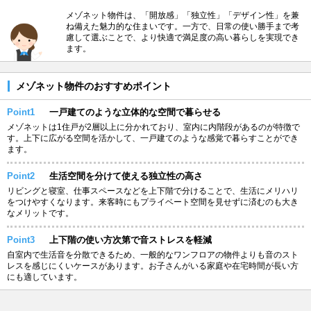
メゾネット物件は、「開放感」「独立性」「デザイン性」を兼
ね備えた魅力的な住まいです。一方で、日常の使い勝手まで考
慮して選ぶことで、より快適で満足度の高い暮らしを実現でき
ます。
メゾネット物件のおすすめポイント
Point1
一戸建てのような立体的な空間で暮らせる
メゾネットは1住戸が2層以上に分かれており、室内に内階段があるのが特徴で
す。上下に広がる空間を活かして、一戸建てのような感覚で暮らすことができ
ます。
Point2
生活空間を分けて使える独立性の高さ
リビングと寝室、仕事スペースなどを上下階で分けることで、生活にメリハリ
をつけやすくなります。来客時にもプライベート空間を見せずに済むのも大き
なメリットです。
Point3
上下階の使い方次第で音ストレスを軽減
自室内で生活音を分散できるため、一般的なワンフロアの物件よりも音のスト
レスを感じにくいケースがあります。お子さんがいる家庭や在宅時間が長い方
にも適しています。