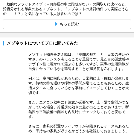
一般的なフラットタイプ（＝お部屋の中に階段がない）の間取りに比べると、
賛否分かれる印象のあるメゾネット。「メゾネットの賃貸物件って実際どうな
の……！？」と気になっている人は多いのでは？...
もっと読む
メゾネットについてプロに聞いてみた
メゾネット物件を選ぶ際は、「空間の魅力」と「日常の使いや
すさ」のバランスを考えることが重要です。見た目の開放感や
デザイン性に惹かれて選ぶ方も多いですが、実際の生活動線が
自分に合っているかを確認することが満足度を左右します。
例えば、室内に階段があるため、日常的に上下移動が発生しま
す。荷物の持ち運びや掃除の手間が増えることもあるため、生
活スタイルに合っているかを事前にイメージしておくことが大
切です。
また、エアコン効率にも注意が必要です。上下階で空間がつな
がっている場合、冷暖房の効きに差が出ることがあります。断
熱性や空調設備の配置も内見時にチェックしておくと安心で
す。
さらに、家具の配置やレイアウトが制限されるケースもあるた
め、手持ちの家具が収まるかどうかも確認しておきましょう。