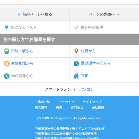
前のページへ戻る
ページの先頭へ
気になるリスト
保存中の条件
別の探し方でお部屋を探す
沿線・駅から
住所から
家賃相場から
通勤通学時間から
物件特集から
TOP
スマートフォン
パソコン
地域一覧
アーカイブ
サイトマップ
個人情報
免責
お問合せ
会社案内
(C) CHINTAI Corporation All rights reserved.
[PR]賃貸物件の疑問解決！教えてエイブルAGENT
[PR]賃貸生活の工夫を紹介！CHINTAI情報局
[PR]女性の賃貸生活を応援！Woman.CHINTAI