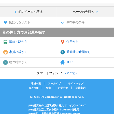
前のページへ戻る
ページの先頭へ
気になるリスト
保存中の条件
別の探し方でお部屋を探す
沿線・駅から
住所から
家賃相場から
通勤通学時間から
物件特集から
TOP
スマートフォン
パソコン
地域一覧
アーカイブ
サイトマップ
個人情報
免責
お問合せ
会社案内
(C) CHINTAI Corporation All rights reserved.
[PR]賃貸物件の疑問解決！教えてエイブルAGENT
[PR]賃貸生活の工夫を紹介！CHINTAI情報局
[PR]女性の賃貸生活を応援！Woman.CHINTAI