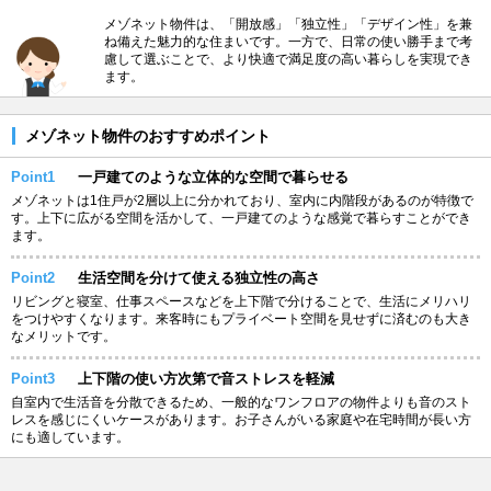
メゾネット物件は、「開放感」「独立性」「デザイン性」を兼
ね備えた魅力的な住まいです。一方で、日常の使い勝手まで考
慮して選ぶことで、より快適で満足度の高い暮らしを実現でき
ます。
メゾネット物件のおすすめポイント
Point1
一戸建てのような立体的な空間で暮らせる
メゾネットは1住戸が2層以上に分かれており、室内に内階段があるのが特徴で
す。上下に広がる空間を活かして、一戸建てのような感覚で暮らすことができ
ます。
Point2
生活空間を分けて使える独立性の高さ
リビングと寝室、仕事スペースなどを上下階で分けることで、生活にメリハリ
をつけやすくなります。来客時にもプライベート空間を見せずに済むのも大き
なメリットです。
Point3
上下階の使い方次第で音ストレスを軽減
自室内で生活音を分散できるため、一般的なワンフロアの物件よりも音のスト
レスを感じにくいケースがあります。お子さんがいる家庭や在宅時間が長い方
にも適しています。