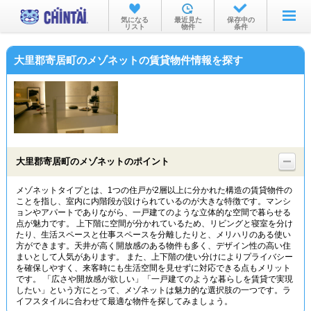
お部屋を探す
気になる
最近見た
保存中の
リスト
物件
条件
沿線・駅から
大里郡寄居町のメゾネットの賃貸物件情報を探す
住所から
家賃相場から
通勤通学時間から
物件特集から
大里郡寄居町のメゾネットのポイント
不動産会社から
メゾネットタイプとは、1つの住戸が2層以上に分かれた構造の賃貸物件の
ことを指し、室内に内階段が設けられているのが大きな特徴です。マンシ
TOP
ョンやアパートでありながら、一戸建てのような立体的な空間で暮らせる
点が魅力です。 上下階に空間が分かれているため、リビングと寝室を分け
たり、生活スペースと仕事スペースを分離したりと、メリハリのある使い
方ができます。天井が高く開放感のある物件も多く、デザイン性の高い住
まいとして人気があります。 また、上下階の使い分けによりプライバシー
を確保しやすく、来客時にも生活空間を見せずに対応できる点もメリット
です。 「広さや開放感が欲しい」「一戸建てのような暮らしを賃貸で実現
したい」という方にとって、メゾネットは魅力的な選択肢の一つです。ラ
イフスタイルに合わせて最適な物件を探してみましょう。