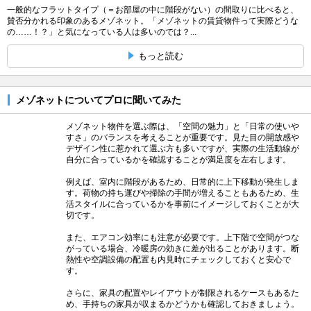
一般的なフラットタイプ（＝お部屋の中に階段がない）の間取りに比べると、
賛否分かれる印象のあるメゾネット。「メゾネットの賃貸物件って実際どうな
の……！？」と気になっている人は多いのでは？...
もっと読む
メゾネットについてプロに聞いてみた
メゾネット物件を選ぶ際は、「空間の魅力」と「日常の使いや
すさ」のバランスを考えることが重要です。見た目の開放感や
デザイン性に惹かれて選ぶ方も多いですが、実際の生活動線が
自分に合っているかを確認することが満足度を左右します。
例えば、室内に階段があるため、日常的に上下移動が発生しま
す。荷物の持ち運びや掃除の手間が増えることもあるため、生
活スタイルに合っているかを事前にイメージしておくことが大
切です。
また、エアコン効率にも注意が必要です。上下階で空間がつな
がっている場合、冷暖房の効きに差が出ることがあります。断
熱性や空調設備の配置も内見時にチェックしておくと安心で
す。
さらに、家具の配置やレイアウトが制限されるケースもあるた
め、手持ちの家具が収まるかどうかも確認しておきましょう。