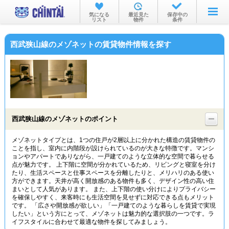
お部屋を探す
気になる
最近見た
保存中の
リスト
物件
条件
沿線・駅から
西武狭山線のメゾネットの賃貸物件情報を探す
住所から
家賃相場から
通勤通学時間から
物件特集から
西武狭山線のメゾネットのポイント
不動産会社から
メゾネットタイプとは、1つの住戸が2層以上に分かれた構造の賃貸物件の
ことを指し、室内に内階段が設けられているのが大きな特徴です。マンシ
TOP
ョンやアパートでありながら、一戸建てのような立体的な空間で暮らせる
点が魅力です。 上下階に空間が分かれているため、リビングと寝室を分け
たり、生活スペースと仕事スペースを分離したりと、メリハリのある使い
方ができます。天井が高く開放感のある物件も多く、デザイン性の高い住
まいとして人気があります。 また、上下階の使い分けによりプライバシー
を確保しやすく、来客時にも生活空間を見せずに対応できる点もメリット
です。 「広さや開放感が欲しい」「一戸建てのような暮らしを賃貸で実現
したい」という方にとって、メゾネットは魅力的な選択肢の一つです。ラ
イフスタイルに合わせて最適な物件を探してみましょう。