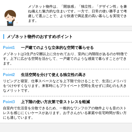
メゾネット物件は、「開放感」「独立性」「デザイン性」を兼
ね備えた魅力的な住まいです。一方で、日常の使い勝手まで考
慮して選ぶことで、より快適で満足度の高い暮らしを実現でき
ます。
メゾネット物件のおすすめポイント
Point1
一戸建てのような立体的な空間で暮らせる
メゾネットは1住戸が2層以上に分かれており、室内に内階段があるのが特徴で
す。上下に広がる空間を活かして、一戸建てのような感覚で暮らすことができ
ます。
Point2
生活空間を分けて使える独立性の高さ
リビングと寝室、仕事スペースなどを上下階で分けることで、生活にメリハリ
をつけやすくなります。来客時にもプライベート空間を見せずに済むのも大き
なメリットです。
Point3
上下階の使い方次第で音ストレスを軽減
自室内で生活音を分散できるため、一般的なワンフロアの物件よりも音のスト
レスを感じにくいケースがあります。お子さんがいる家庭や在宅時間が長い方
にも適しています。