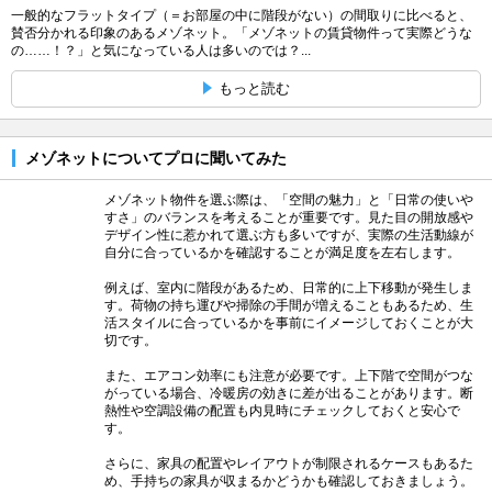
一般的なフラットタイプ（＝お部屋の中に階段がない）の間取りに比べると、
賛否分かれる印象のあるメゾネット。「メゾネットの賃貸物件って実際どうな
の……！？」と気になっている人は多いのでは？...
もっと読む
メゾネットについてプロに聞いてみた
メゾネット物件を選ぶ際は、「空間の魅力」と「日常の使いや
すさ」のバランスを考えることが重要です。見た目の開放感や
デザイン性に惹かれて選ぶ方も多いですが、実際の生活動線が
自分に合っているかを確認することが満足度を左右します。
例えば、室内に階段があるため、日常的に上下移動が発生しま
す。荷物の持ち運びや掃除の手間が増えることもあるため、生
活スタイルに合っているかを事前にイメージしておくことが大
切です。
また、エアコン効率にも注意が必要です。上下階で空間がつな
がっている場合、冷暖房の効きに差が出ることがあります。断
熱性や空調設備の配置も内見時にチェックしておくと安心で
す。
さらに、家具の配置やレイアウトが制限されるケースもあるた
め、手持ちの家具が収まるかどうかも確認しておきましょう。