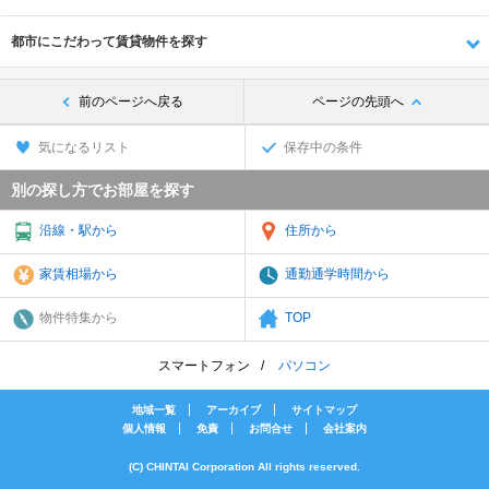
都市にこだわって賃貸物件を探す
前のページへ戻る
ページの先頭へ
気になるリスト
保存中の条件
別の探し方でお部屋を探す
沿線・駅から
住所から
家賃相場から
通勤通学時間から
物件特集から
TOP
スマートフォン
パソコン
地域一覧
アーカイブ
サイトマップ
個人情報
免責
お問合せ
会社案内
(C) CHINTAI Corporation All rights reserved.