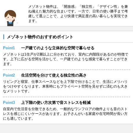
メゾネット物件は、「開放感」「独立性」「デザイン性」を兼
ね備えた魅力的な住まいです。一方で、日常の使い勝手まで考
慮して選ぶことで、より快適で満足度の高い暮らしを実現でき
ます。
メゾネット物件のおすすめポイント
Point1
一戸建てのような立体的な空間で暮らせる
メゾネットは1住戸が2層以上に分かれており、室内に内階段があるのが特徴で
す。上下に広がる空間を活かして、一戸建てのような感覚で暮らすことができ
ます。
Point2
生活空間を分けて使える独立性の高さ
リビングと寝室、仕事スペースなどを上下階で分けることで、生活にメリハリ
をつけやすくなります。来客時にもプライベート空間を見せずに済むのも大き
なメリットです。
Point3
上下階の使い方次第で音ストレスを軽減
自室内で生活音を分散できるため、一般的なワンフロアの物件よりも音のスト
レスを感じにくいケースがあります。お子さんがいる家庭や在宅時間が長い方
にも適しています。