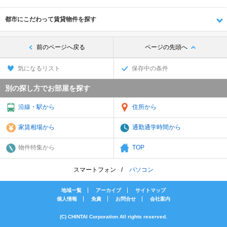
都市にこだわって賃貸物件を探す
前のページへ戻る
ページの先頭へ
気になるリスト
保存中の条件
別の探し方でお部屋を探す
沿線・駅から
住所から
家賃相場から
通勤通学時間から
物件特集から
TOP
スマートフォン
パソコン
地域一覧
アーカイブ
サイトマップ
個人情報
免責
お問合せ
会社案内
(C) CHINTAI Corporation All rights reserved.