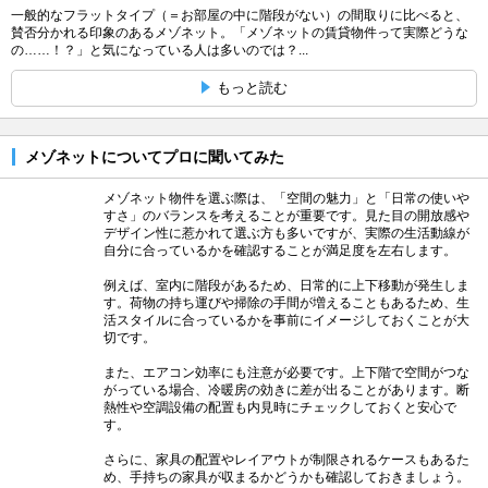
一般的なフラットタイプ（＝お部屋の中に階段がない）の間取りに比べると、
賛否分かれる印象のあるメゾネット。「メゾネットの賃貸物件って実際どうな
の……！？」と気になっている人は多いのでは？...
もっと読む
メゾネットについてプロに聞いてみた
メゾネット物件を選ぶ際は、「空間の魅力」と「日常の使いや
すさ」のバランスを考えることが重要です。見た目の開放感や
デザイン性に惹かれて選ぶ方も多いですが、実際の生活動線が
自分に合っているかを確認することが満足度を左右します。
例えば、室内に階段があるため、日常的に上下移動が発生しま
す。荷物の持ち運びや掃除の手間が増えることもあるため、生
活スタイルに合っているかを事前にイメージしておくことが大
切です。
また、エアコン効率にも注意が必要です。上下階で空間がつな
がっている場合、冷暖房の効きに差が出ることがあります。断
熱性や空調設備の配置も内見時にチェックしておくと安心で
す。
さらに、家具の配置やレイアウトが制限されるケースもあるた
め、手持ちの家具が収まるかどうかも確認しておきましょう。