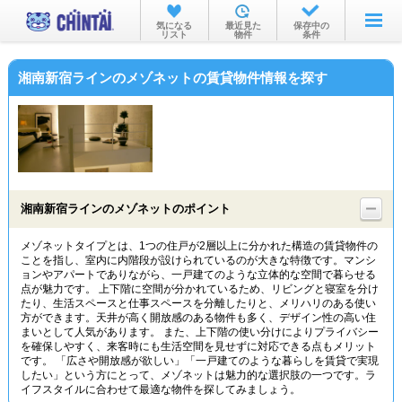
お部屋を探す
気になる
最近見た
保存中の
リスト
物件
条件
沿線・駅から
湘南新宿ラインのメゾネットの賃貸物件情報を探す
住所から
家賃相場から
通勤通学時間から
物件特集から
湘南新宿ラインのメゾネットのポイント
不動産会社から
メゾネットタイプとは、1つの住戸が2層以上に分かれた構造の賃貸物件の
ことを指し、室内に内階段が設けられているのが大きな特徴です。マンシ
TOP
ョンやアパートでありながら、一戸建てのような立体的な空間で暮らせる
点が魅力です。 上下階に空間が分かれているため、リビングと寝室を分け
たり、生活スペースと仕事スペースを分離したりと、メリハリのある使い
方ができます。天井が高く開放感のある物件も多く、デザイン性の高い住
まいとして人気があります。 また、上下階の使い分けによりプライバシー
を確保しやすく、来客時にも生活空間を見せずに対応できる点もメリット
です。 「広さや開放感が欲しい」「一戸建てのような暮らしを賃貸で実現
したい」という方にとって、メゾネットは魅力的な選択肢の一つです。ラ
イフスタイルに合わせて最適な物件を探してみましょう。