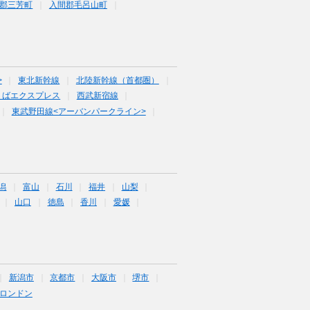
郡三芳町
入間郡毛呂山町
>
東北新幹線
北陸新幹線（首都圏）
くばエクスプレス
西武新宿線
東武野田線<アーバンパークライン>
潟
富山
石川
福井
山梨
山口
徳島
香川
愛媛
新潟市
京都市
大阪市
堺市
ロンドン