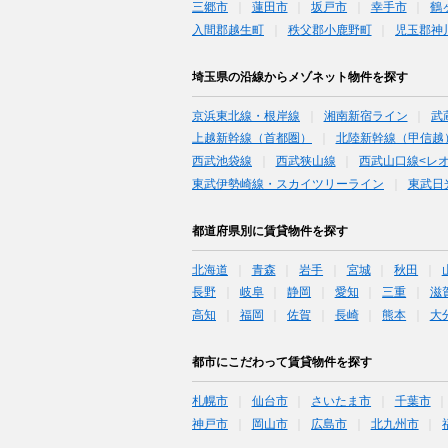
三郷市
蓮田市
坂戸市
幸手市
鶴
入間郡越生町
秩父郡小鹿野町
児玉郡神
埼玉県の沿線からメゾネット物件を探す
京浜東北線・根岸線
湘南新宿ライン
武
上越新幹線（首都圏）
北陸新幹線（甲信越
西武池袋線
西武狭山線
西武山口線<レ
東武伊勢崎線・スカイツリーライン
東武日
都道府県別に賃貸物件を探す
北海道
青森
岩手
宮城
秋田
長野
岐阜
静岡
愛知
三重
滋
高知
福岡
佐賀
長崎
熊本
大
都市にこだわって賃貸物件を探す
札幌市
仙台市
さいたま市
千葉市
神戸市
岡山市
広島市
北九州市