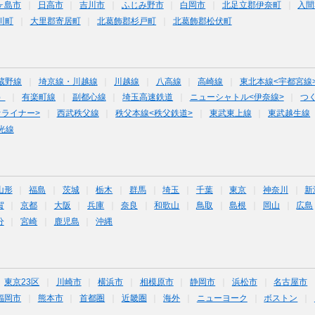
ヶ島市
日高市
吉川市
ふじみ野市
白岡市
北足立郡伊奈町
入間
川町
大里郡寄居町
北葛飾郡杉戸町
北葛飾郡松伏町
蔵野線
埼京線・川越線
川越線
八高線
高崎線
東北本線<宇都宮線
）
有楽町線
副都心線
埼玉高速鉄道
ニューシャトル<伊奈線>
つ
オライナー>
西武秩父線
秩父本線<秩父鉄道>
東武東上線
東武越生線
光線
山形
福島
茨城
栃木
群馬
埼玉
千葉
東京
神奈川
新
賀
京都
大阪
兵庫
奈良
和歌山
鳥取
島根
岡山
広島
分
宮崎
鹿児島
沖縄
東京23区
川崎市
横浜市
相模原市
静岡市
浜松市
名古屋市
福岡市
熊本市
首都圏
近畿圏
海外
ニューヨーク
ボストン