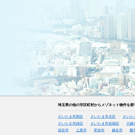
埼玉県の他の市区町村からメゾネット物件を探
さいたま市西区
さいたま市北区
さいた
さいたま市緑区
さいたま市岩槻区
川越
深谷市
上尾市
草加市
越谷市
蕨