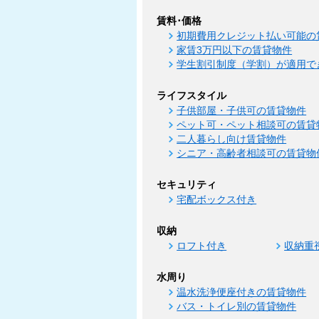
賃料･価格
初期費用クレジット払い可能の
家賃3万円以下の賃貸物件
学生割引制度（学割）が適用で
ライフスタイル
子供部屋・子供可の賃貸物件
ペット可・ペット相談可の賃貸
二人暮らし向け賃貸物件
シニア・高齢者相談可の賃貸物
セキュリティ
宅配ボックス付き
収納
ロフト付き
収納重
水周り
温水洗浄便座付きの賃貸物件
バス・トイレ別の賃貸物件