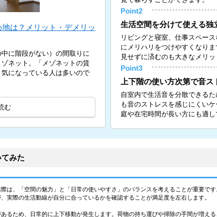
Point2
生活空間を分けて使える独
心地は？メリット・デメリッ
リビングと寝室、仕事スペース
にメリハリをつけやすくなりま
の中に階段がない）の間取りに
見せずに済むのも大きなメリッ
メゾネット。「メゾネットの賃
Point3
と気になっている人は多いので
上下階の使い方次第で音ス
自室内で生活音を分散できるた
も音のストレスを感じにくいケ
読む
庭や在宅時間が長い方にも適し
いてみた
ぶ際は、「空間の魅力」と「日常の使いやすさ」のバランスを考えることが重要です
が、実際の生活動線が自分に合っているかを確認することが満足度を左右します。
があるため、日常的に上下移動が発生します。荷物の持ち運びや掃除の手間が増える