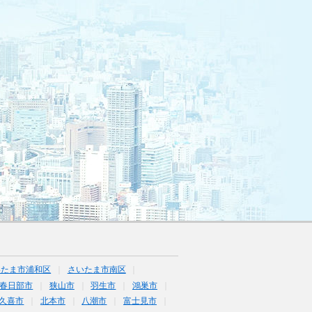
いたま市浦和区
さいたま市南区
春日部市
狭山市
羽生市
鴻巣市
久喜市
北本市
八潮市
富士見市