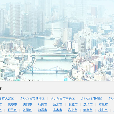
す
ま市大宮区
さいたま市見沼区
さいたま市中央区
さいたま市桜区
さ
市
熊谷市
川口市
行田市
所沢市
飯能市
加須市
本庄市
市
戸田市
入間市
朝霞市
志木市
和光市
新座市
桶川市