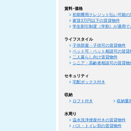
賃料･価格
初期費用クレジット払い可能の
家賃3万円以下の賃貸物件
学生割引制度（学割）が適用で
ライフスタイル
子供部屋・子供可の賃貸物件
ペット可・ペット相談可の賃貸
二人暮らし向け賃貸物件
シニア・高齢者相談可の賃貸物
セキュリティ
宅配ボックス付き
収納
ロフト付き
収納重
水周り
温水洗浄便座付きの賃貸物件
バス・トイレ別の賃貸物件