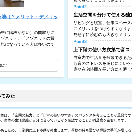
Point2
生活空間を分けて使える独
心地は？メリット・デメリッ
リビングと寝室、仕事スペース
にメリハリをつけやすくなりま
の中に階段がない）の間取りに
見せずに済むのも大きなメリッ
メゾネット。「メゾネットの賃
Point3
と気になっている人は多いので
上下階の使い方次第で音ス
自室内で生活音を分散できるた
も音のストレスを感じにくいケ
読む
庭や在宅時間が長い方にも適し
いてみた
ぶ際は、「空間の魅力」と「日常の使いやすさ」のバランスを考えることが重要です
が、実際の生活動線が自分に合っているかを確認することが満足度を左右します。
があるため、日常的に上下移動が発生します。荷物の持ち運びや掃除の手間が増える