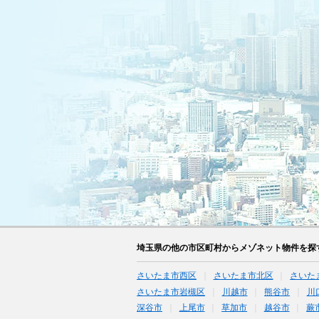
埼玉県の他の市区町村からメゾネット物件を探
さいたま市西区
さいたま市北区
さいた
さいたま市岩槻区
川越市
熊谷市
川
深谷市
上尾市
草加市
越谷市
蕨