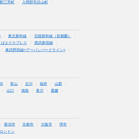
郡三芳町
入間郡毛呂山町
>
東北新幹線
北陸新幹線（首都圏）
くばエクスプレス
西武新宿線
東武野田線<アーバンパークライン>
潟
富山
石川
福井
山梨
山口
徳島
香川
愛媛
新潟市
京都市
大阪市
堺市
ロンドン