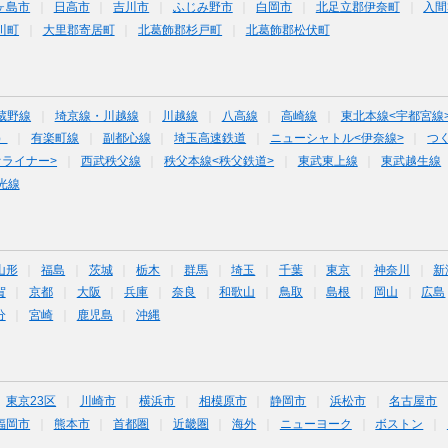
ヶ島市
日高市
吉川市
ふじみ野市
白岡市
北足立郡伊奈町
入間
川町
大里郡寄居町
北葛飾郡杉戸町
北葛飾郡松伏町
蔵野線
埼京線・川越線
川越線
八高線
高崎線
東北本線<宇都宮線
）
有楽町線
副都心線
埼玉高速鉄道
ニューシャトル<伊奈線>
つ
オライナー>
西武秩父線
秩父本線<秩父鉄道>
東武東上線
東武越生線
光線
山形
福島
茨城
栃木
群馬
埼玉
千葉
東京
神奈川
新
賀
京都
大阪
兵庫
奈良
和歌山
鳥取
島根
岡山
広島
分
宮崎
鹿児島
沖縄
東京23区
川崎市
横浜市
相模原市
静岡市
浜松市
名古屋市
福岡市
熊本市
首都圏
近畿圏
海外
ニューヨーク
ボストン