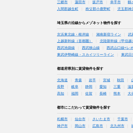
三郷市
蓮田市
坂戸市
幸手市
鶴
入間郡越生町
秩父郡小鹿野町
児玉郡神
埼玉県の沿線からメゾネット物件を探す
京浜東北線・根岸線
湘南新宿ライン
武
上越新幹線（首都圏）
北陸新幹線（甲信越
西武池袋線
西武狭山線
西武山口線<レ
東武伊勢崎線・スカイツリーライン
東武日
都道府県別に賃貸物件を探す
北海道
青森
岩手
宮城
秋田
長野
岐阜
静岡
愛知
三重
滋
高知
福岡
佐賀
長崎
熊本
大
都市にこだわって賃貸物件を探す
札幌市
仙台市
さいたま市
千葉市
神戸市
岡山市
広島市
北九州市