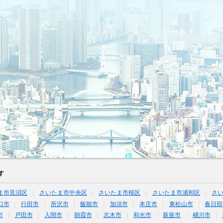
す
ま市見沼区
さいたま市中央区
さいたま市桜区
さいたま市浦和区
さ
口市
行田市
所沢市
飯能市
加須市
本庄市
東松山市
春日部
市
戸田市
入間市
朝霞市
志木市
和光市
新座市
桶川市