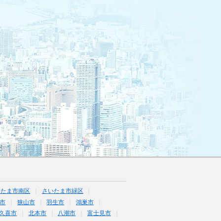
いたま市南区
さいたま市緑区
市
狭山市
羽生市
鴻巣市
久喜市
北本市
八潮市
富士見市