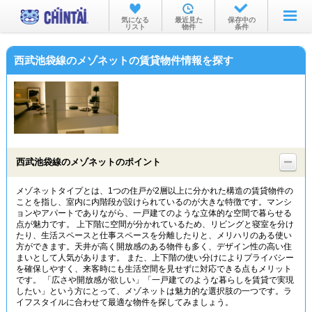
お部屋を探す
気になる
最近見た
保存中の
リスト
物件
条件
沿線・駅から
西武池袋線のメゾネットの賃貸物件情報を探す
住所から
家賃相場から
通勤通学時間から
物件特集から
西武池袋線のメゾネットのポイント
不動産会社から
メゾネットタイプとは、1つの住戸が2層以上に分かれた構造の賃貸物件の
ことを指し、室内に内階段が設けられているのが大きな特徴です。マンシ
TOP
ョンやアパートでありながら、一戸建てのような立体的な空間で暮らせる
点が魅力です。 上下階に空間が分かれているため、リビングと寝室を分け
たり、生活スペースと仕事スペースを分離したりと、メリハリのある使い
方ができます。天井が高く開放感のある物件も多く、デザイン性の高い住
まいとして人気があります。 また、上下階の使い分けによりプライバシー
を確保しやすく、来客時にも生活空間を見せずに対応できる点もメリット
です。 「広さや開放感が欲しい」「一戸建てのような暮らしを賃貸で実現
したい」という方にとって、メゾネットは魅力的な選択肢の一つです。ラ
イフスタイルに合わせて最適な物件を探してみましょう。