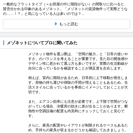
一般的なフラットタイプ（＝お部屋の中に階段がない）の間取りに比べると、
賛否分かれる印象のあるメゾネット。「メゾネットの賃貸物件って実際どうな
の……！？」と気になっている人は多いのでは？...
もっと読む
メゾネットについてプロに聞いてみた
メゾネット物件を選ぶ際は、「空間の魅力」と「日常の使いや
すさ」のバランスを考えることが重要です。見た目の開放感や
デザイン性に惹かれて選ぶ方も多いですが、実際の生活動線が
自分に合っているかを確認することが満足度を左右します。
例えば、室内に階段があるため、日常的に上下移動が発生しま
す。荷物の持ち運びや掃除の手間が増えることもあるため、生
活スタイルに合っているかを事前にイメージしておくことが大
切です。
また、エアコン効率にも注意が必要です。上下階で空間がつな
がっている場合、冷暖房の効きに差が出ることがあります。断
熱性や空調設備の配置も内見時にチェックしておくと安心で
す。
さらに、家具の配置やレイアウトが制限されるケースもあるた
め、手持ちの家具が収まるかどうかも確認しておきましょう。