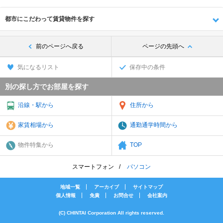
都市にこだわって賃貸物件を探す
前のページへ戻る
ページの先頭へ
気になるリスト
保存中の条件
別の探し方でお部屋を探す
沿線・駅から
住所から
家賃相場から
通勤通学時間から
物件特集から
TOP
スマートフォン
パソコン
地域一覧
アーカイブ
サイトマップ
個人情報
免責
お問合せ
会社案内
(C) CHINTAI Corporation All rights reserved.