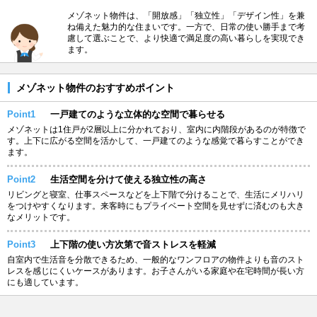
メゾネット物件は、「開放感」「独立性」「デザイン性」を兼
ね備えた魅力的な住まいです。一方で、日常の使い勝手まで考
慮して選ぶことで、より快適で満足度の高い暮らしを実現でき
ます。
メゾネット物件のおすすめポイント
Point1
一戸建てのような立体的な空間で暮らせる
メゾネットは1住戸が2層以上に分かれており、室内に内階段があるのが特徴で
す。上下に広がる空間を活かして、一戸建てのような感覚で暮らすことができ
ます。
Point2
生活空間を分けて使える独立性の高さ
リビングと寝室、仕事スペースなどを上下階で分けることで、生活にメリハリ
をつけやすくなります。来客時にもプライベート空間を見せずに済むのも大き
なメリットです。
Point3
上下階の使い方次第で音ストレスを軽減
自室内で生活音を分散できるため、一般的なワンフロアの物件よりも音のスト
レスを感じにくいケースがあります。お子さんがいる家庭や在宅時間が長い方
にも適しています。