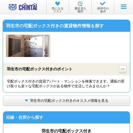
お部屋を探す
気になる
最近見た
保存中の
リスト
物件
条件
沿線・駅から
羽生市の宅配ボックス付きの賃貸物件情報を探す
住所から
家賃相場から
通勤通学時間から
物件特集から
羽生市の宅配ボックス付きのポイント
不動産会社から
宅配ボックス付きの賃貸アパート・マンションを検索できます。通販の受
け取りも楽々な宅配ボックスがある物件で生活してみませんか？
TOP
羽生市の宅配ボックス付きのオススメ情報を見る
沿線・住所から探す
羽生市の宅配ボックス付き