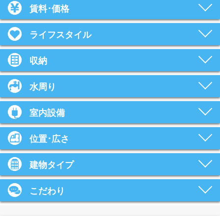
賃料･価格
ライフスタイル
収納
水周り
室内設備
位置･広さ
建物タイプ
こだわり