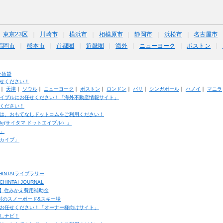
東京23区
川崎市
横浜市
相模原市
静岡市
浜松市
名古屋市
福岡市
熊本市
首都圏
近畿圏
海外
ニューヨーク
ボストン
外賃貸
せください！
｜
天津
｜
ソウル
｜
ニューヨーク
｜
ボストン
｜
ロンドン
｜
パリ
｜
シンガポール
｜
ハノイ
｜
マニラ
イブルにお任せください！「海外不動産情報サイト」
ください！
は、おもてなしドットコムをご利用ください！
ble(サイタマ ドットエイブル）」
」
カイブ」
INTAIライブラリー
TAI JOURNAL
ク】住みかえ費用補助金
馬村のスノーボード&スキー場
お任せください！「オーナー様向けサイト」
しナビ！