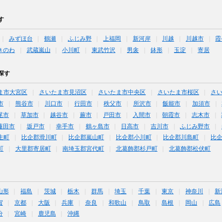
す
みずほ台
鶴瀬
ふじみ野
上福岡
新河岸
川越
川越市
霞
きのわ
武蔵嵐山
小川町
東武竹沢
男衾
鉢形
玉淀
寄居
探す
ま市大宮区
さいたま市見沼区
さいたま市中央区
さいたま市桜区
さ
市
熊谷市
川口市
行田市
秩父市
所沢市
飯能市
加須市
尾市
草加市
越谷市
蕨市
戸田市
入間市
朝霞市
志木市
蓮田市
坂戸市
幸手市
鶴ヶ島市
日高市
吉川市
ふじみ野市
生町
比企郡滑川町
比企郡嵐山町
比企郡小川町
比企郡川島町
比
町
大里郡寄居町
南埼玉郡宮代町
北葛飾郡杉戸町
北葛飾郡松伏町
山形
福島
茨城
栃木
群馬
埼玉
千葉
東京
神奈川
新
賀
京都
大阪
兵庫
奈良
和歌山
鳥取
島根
岡山
広島
分
宮崎
鹿児島
沖縄