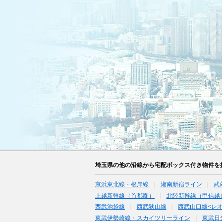
埼玉県の他の沿線から宅配ボックス付き物件を
京浜東北線・根岸線
湘南新宿ライン
武
上越新幹線（首都圏）
北陸新幹線（甲信越
西武池袋線
西武狭山線
西武山口線<レ
東武伊勢崎線・スカイツリーライン
東武日