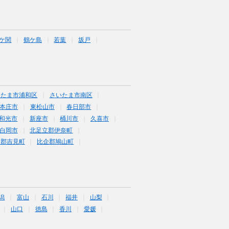
ケ関
鶴ケ島
若葉
坂戸
いたま市浦和区
さいたま市南区
本庄市
東松山市
春日部市
和光市
新座市
桶川市
久喜市
白岡市
北足立郡伊奈町
企郡吉見町
比企郡鳩山町
潟
富山
石川
福井
山梨
山口
徳島
香川
愛媛