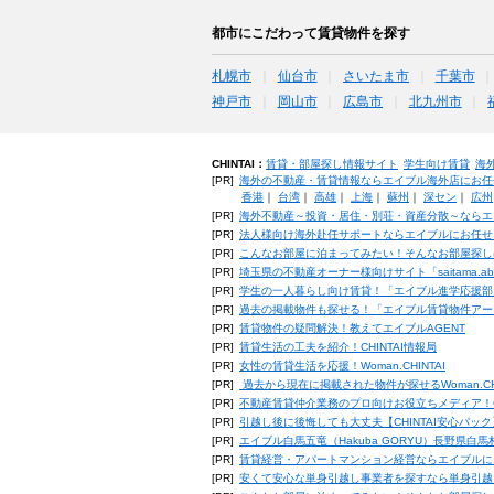
都市にこだわって賃貸物件を探す
札幌市
仙台市
さいたま市
千葉市
神戸市
岡山市
広島市
北九州市
CHINTAI：
賃貸・部屋探し情報サイト
学生向け賃貸
海
[PR]
海外の不動産・賃貸情報ならエイブル海外店にお任
香港
｜
台湾
｜
高雄
｜
上海
｜
蘇州
｜
深セン
｜
広州
[PR]
海外不動産～投資・居住・別荘・資産分散～ならエ
[PR]
法人様向け海外赴任サポートならエイブルにお任せ
[PR]
こんなお部屋に泊まってみたい！そんなお部屋探し
[PR]
埼玉県の不動産オーナー様向けサイト「saitama.a
[PR]
学生の一人暮らし向け賃貸！「エイブル進学応援部
[PR]
過去の掲載物件も探せる！「エイブル賃貸物件アー
[PR]
賃貸物件の疑問解決！教えてエイブルAGENT
[PR]
賃貸生活の工夫を紹介！CHINTAI情報局
[PR]
女性の賃貸生活を応援！Woman.CHINTAI
[PR]
過去から現在に掲載された物件が探せるWoman.CH
[PR]
不動産賃貸仲介業務のプロ向けお役立ちメディア！CHIN
[PR]
引越し後に後悔しても大丈夫【CHINTAI安心パッ
[PR]
エイブル白馬五竜（Hakuba GORYU）長野県白
[PR]
賃貸経営・アパートマンション経営ならエイブルに
[PR]
安くて安心な単身引越し事業者を探すなら単身引越