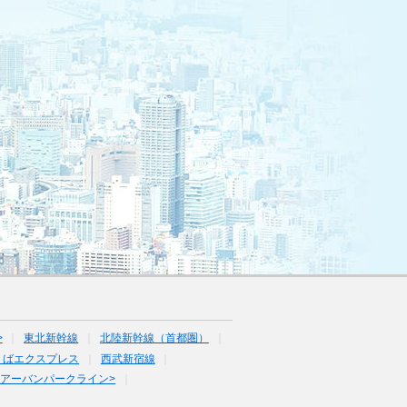
>
東北新幹線
北陸新幹線（首都圏）
くばエクスプレス
西武新宿線
<アーバンパークライン>