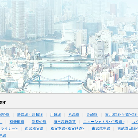
探す
蔵野線
埼京線・川越線
川越線
八高線
高崎線
東北本線<宇都宮線
）
有楽町線
副都心線
埼玉高速鉄道
ニューシャトル<伊奈線>
つ
オライナー>
西武秩父線
秩父本線<秩父鉄道>
東武越生線
東武野田線
光線