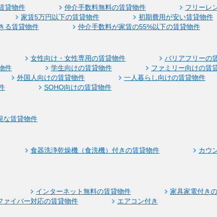
賃貸物件
仲介手数料無料の賃貸物件
フリーレ
家賃5万円以下の賃貸物件
初期費用が安い賃貸物件
きる賃貸物件
仲介手数料が家賃の55%以下の賃貸物件
女性向け・女性専用の賃貸物件
バリアフリーの
物件
学生向けの賃貸物件
ファミリー向けの賃
外国人向けの賃貸物件
一人暮らし向けの賃貸物件
件
SOHO向けの賃貸物件
視な賃貸物件
食器洗浄乾燥機（食洗機）付きの賃貸物件
カウ
インターネット無料の賃貸物件
家具家電付き
ファイバー対応の賃貸物件
エアコン付き