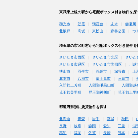
東武東上線の駅から宅配ボックス付き物件を探
和光市
朝霞
朝霞台
志木
柳瀬川
北坂戸
高坂
東松山
森林公園
つ
埼玉県の市区町村から宅配ボックス付き物件を
さいたま市西区
さいたま市北区
さいた
さいたま市緑区
さいたま市岩槻区
川越
狭山市
羽生市
鴻巣市
深谷市
上
北本市
八潮市
富士見市
三郷市
入間郡三芳町
入間郡毛呂山町
入間郡越
児玉郡美里町
児玉郡神川町
児玉郡上里
都道府県別に賃貸物件を探す
北海道
青森
岩手
宮城
秋田
長野
岐阜
静岡
愛知
三重
滋
高知
福岡
佐賀
長崎
熊本
大