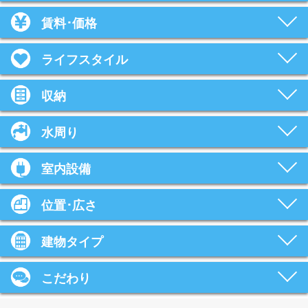
賃料･価格
ライフスタイル
収納
水周り
室内設備
位置･広さ
建物タイプ
こだわり