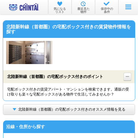
お部屋を探す
気になる
最近見た
保存中の
リスト
物件
条件
沿線・駅から
北陸新幹線（首都圏）の宅配ボックス付きの賃貸物件情報を
住所から
探す
家賃相場から
通勤通学時間から
物件特集から
北陸新幹線（首都圏）の宅配ボックス付きのポイント
不動産会社から
宅配ボックス付きの賃貸アパート・マンションを検索できます。通販の受
TOP
け取りも楽々な宅配ボックスがある物件で生活してみませんか？
北陸新幹線（首都圏）の宅配ボックス付きのオススメ情報を見る
沿線・住所から探す