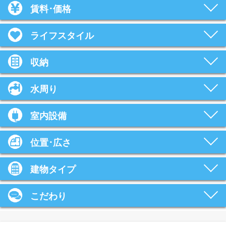
賃料･価格
ライフスタイル
収納
水周り
室内設備
位置･広さ
建物タイプ
こだわり