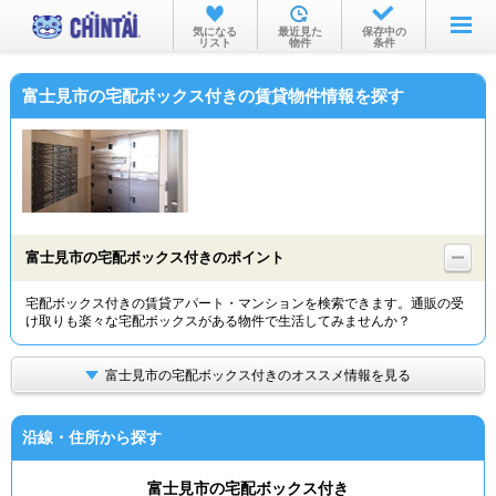
お部屋を探す
気になる
最近見た
保存中の
リスト
物件
条件
沿線・駅から
富士見市の宅配ボックス付きの賃貸物件情報を探す
住所から
家賃相場から
通勤通学時間から
物件特集から
富士見市の宅配ボックス付きのポイント
不動産会社から
宅配ボックス付きの賃貸アパート・マンションを検索できます。通販の受
け取りも楽々な宅配ボックスがある物件で生活してみませんか？
TOP
富士見市の宅配ボックス付きのオススメ情報を見る
沿線・住所から探す
富士見市の宅配ボックス付き