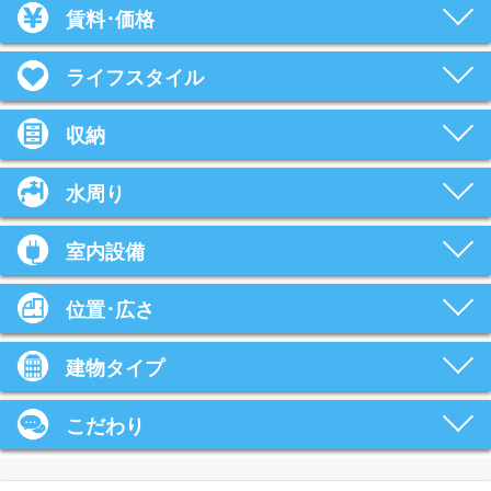
賃料･価格
ライフスタイル
収納
水周り
室内設備
位置･広さ
建物タイプ
こだわり