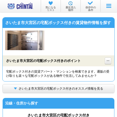
お部屋を探す
気になる
最近見た
保存中の
リスト
物件
条件
沿線・駅から
さいたま市大宮区の宅配ボックス付きの賃貸物件情報を探す
住所から
家賃相場から
通勤通学時間から
物件特集から
さいたま市大宮区の宅配ボックス付きのポイント
不動産会社から
宅配ボックス付きの賃貸アパート・マンションを検索できます。通販の受
け取りも楽々な宅配ボックスがある物件で生活してみませんか？
TOP
さいたま市大宮区の宅配ボックス付きのオススメ情報を見る
沿線・住所から探す
さいたま市大宮区の宅配ボックス付き