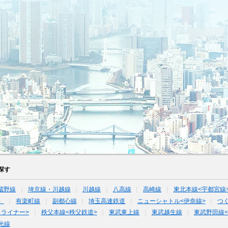
探す
蔵野線
埼京線・川越線
川越線
八高線
高崎線
東北本線<宇都宮線
）
有楽町線
副都心線
埼玉高速鉄道
ニューシャトル<伊奈線>
つ
オライナー>
秩父本線<秩父鉄道>
東武東上線
東武越生線
東武野田線
光線