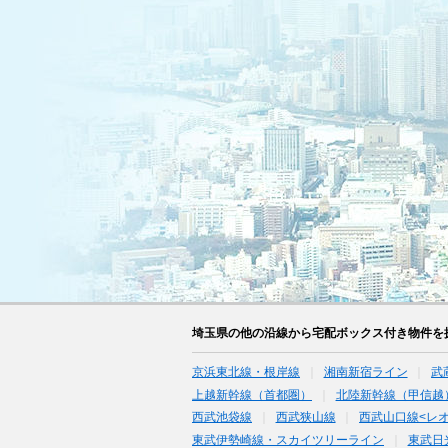
埼玉県の他の沿線から宅配ボックス付き物件を
京浜東北線・根岸線
湘南新宿ライン
武
上越新幹線（首都圏）
北陸新幹線（甲信越
西武池袋線
西武狭山線
西武山口線<レ
東武伊勢崎線・スカイツリーライン
東武日