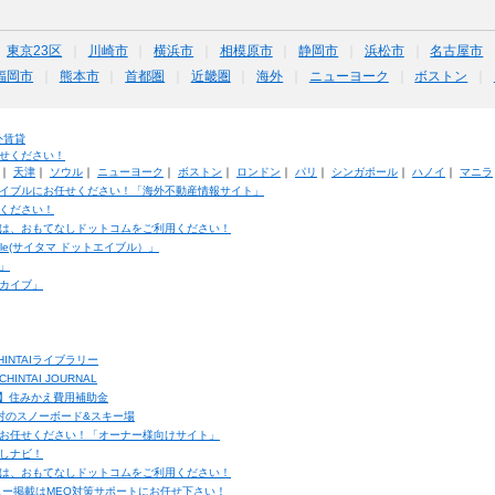
東京23区
川崎市
横浜市
相模原市
静岡市
浜松市
名古屋市
福岡市
熊本市
首都圏
近畿圏
海外
ニューヨーク
ボストン
外賃貸
せください！
｜
天津
｜
ソウル
｜
ニューヨーク
｜
ボストン
｜
ロンドン
｜
パリ
｜
シンガポール
｜
ハノイ
｜
マニラ
イブルにお任せください！「海外不動産情報サイト」
ください！
は、おもてなしドットコムをご利用ください！
ble(サイタマ ドットエイブル）」
」
カイブ」
INTAIライブラリー
TAI JOURNAL
ク】住みかえ費用補助金
馬村のスノーボード&スキー場
お任せください！「オーナー様向けサイト」
しナビ！
は、おもてなしドットコムをご利用ください！
ュー掲載はMEO対策サポートにお任せ下さい！