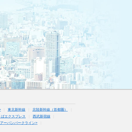
>
東北新幹線
北陸新幹線（首都圏）
くばエクスプレス
西武新宿線
<アーバンパークライン>