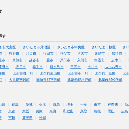
す
探す
ま市大宮区
さいたま市見沼区
さいたま市中央区
さいたま市桜区
さ
市
熊谷市
川口市
行田市
秩父市
所沢市
飯能市
加須市
尾市
草加市
越谷市
蕨市
戸田市
入間市
朝霞市
志木市
蓮田市
坂戸市
幸手市
鶴ヶ島市
日高市
吉川市
ふじみ野市
生町
比企郡滑川町
比企郡嵐山町
比企郡小川町
比企郡川島町
比
町
大里郡寄居町
南埼玉郡宮代町
北葛飾郡杉戸町
北葛飾郡松伏町
山形
福島
茨城
栃木
群馬
埼玉
千葉
東京
神奈川
新
賀
京都
大阪
兵庫
奈良
和歌山
鳥取
島根
岡山
広島
分
宮崎
鹿児島
沖縄