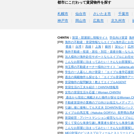
都市にこだわって賃貸物件を探す
札幌市
仙台市
さいたま市
千葉市
神戸市
岡山市
広島市
北九州市
CHINTAI：
賃貸・部屋探し情報サイト
学生向け賃貸
海
[PR]
海外の不動産・賃貸情報ならエイブル海外店にお任
香港
｜
台湾
｜
高雄
｜
上海
｜
蘇州
｜
深セン
｜
広州
[PR]
海外不動産～投資・居住・別荘・資産分散～ならエ
[PR]
法人様向け海外赴任サポートならエイブルにお任せ
[PR]
こんなお部屋に泊まってみたい！そんなお部屋探し
[PR]
埼玉県の不動産オーナー様向けサイト「saitama.a
[PR]
学生の一人暮らし向け賃貸！「エイブル進学応援部
[PR]
過去の掲載物件も探せる！「エイブル賃貸物件アー
[PR]
賃貸物件の疑問解決！教えてエイブルAGENT
[PR]
賃貸生活の工夫を紹介！CHINTAI情報局
[PR]
女性の賃貸生活を応援！Woman.CHINTAI
[PR]
過去から現在に掲載された物件が探せるWoman.CH
[PR]
不動産賃貸仲介業務のプロ向けお役立ちメディア！CHIN
[PR]
引越し後に後悔しても大丈夫【CHINTAI安心パッ
[PR]
エイブル白馬五竜（Hakuba GORYU）長野県白
[PR]
賃貸経営・アパートマンション経営ならエイブルに
[PR]
安くて安心な単身引越し事業者を探すなら単身引越
[PR]
こんなお部屋に泊まってみたい！そんなお部屋探し
[PR]
MEO対策のビジネスプロフィールとストリートビ