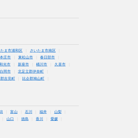
いたま市浦和区
さいたま市南区
本庄市
東松山市
春日部市
和光市
新座市
桶川市
久喜市
白岡市
北足立郡伊奈町
企郡吉見町
比企郡鳩山町
潟
富山
石川
福井
山梨
山口
徳島
香川
愛媛