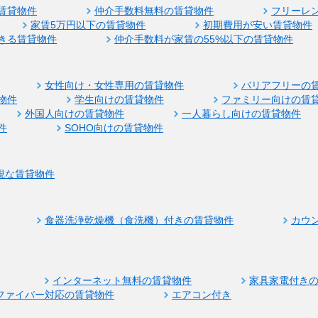
賃貸物件
仲介手数料無料の賃貸物件
フリーレ
家賃5万円以下の賃貸物件
初期費用が安い賃貸物件
きる賃貸物件
仲介手数料が家賃の55%以下の賃貸物件
女性向け・女性専用の賃貸物件
バリアフリーの
物件
学生向けの賃貸物件
ファミリー向けの賃
外国人向けの賃貸物件
一人暮らし向けの賃貸物件
件
SOHO向けの賃貸物件
視な賃貸物件
食器洗浄乾燥機（食洗機）付きの賃貸物件
カウ
インターネット無料の賃貸物件
家具家電付き
ファイバー対応の賃貸物件
エアコン付き