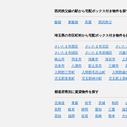
西武秩父線の駅から宅配ボックス付き物件を探
飯能
東飯能
高麗
西武秩父
埼玉県の市区町村から宅配ボックス付き物件を
さいたま市西区
さいたま市北区
さいた
さいたま市緑区
さいたま市岩槻区
川越
狭山市
羽生市
鴻巣市
深谷市
上
北本市
八潮市
富士見市
三郷市
入間郡三芳町
入間郡毛呂山町
入間郡越
児玉郡美里町
児玉郡神川町
児玉郡上里
都道府県別に賃貸物件を探す
北海道
青森
岩手
宮城
秋田
長野
岐阜
静岡
愛知
三重
滋
高知
福岡
佐賀
長崎
熊本
大