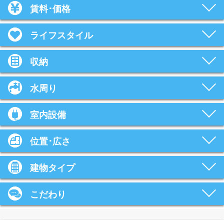
賃料･価格
ライフスタイル
収納
水周り
室内設備
位置･広さ
建物タイプ
こだわり