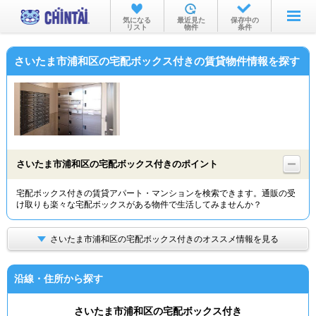
お部屋を探す
気になる
最近見た
保存中の
リスト
物件
条件
沿線・駅から
さいたま市浦和区の宅配ボックス付きの賃貸物件情報を探す
住所から
家賃相場から
通勤通学時間から
物件特集から
さいたま市浦和区の宅配ボックス付きのポイント
不動産会社から
宅配ボックス付きの賃貸アパート・マンションを検索できます。通販の受
け取りも楽々な宅配ボックスがある物件で生活してみませんか？
TOP
さいたま市浦和区の宅配ボックス付きのオススメ情報を見る
沿線・住所から探す
さいたま市浦和区の宅配ボックス付き