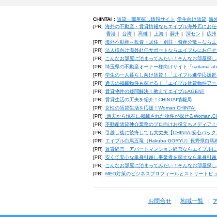
CHINTAI：
賃貸・部屋探し情報サイト
学生向け賃貸
海
[PR]
海外の不動産・賃貸情報ならエイブル海外店にお任
香港
｜
台湾
｜
高雄
｜
上海
｜
蘇州
｜
深セン
｜
広州
[PR]
海外不動産～投資・居住・別荘・資産分散～ならエ
[PR]
法人様向け海外赴任サポートならエイブルにお任せ
[PR]
こんなお部屋に泊まってみたい！そんなお部屋探し
[PR]
埼玉県の不動産オーナー様向けサイト「saitama.a
[PR]
学生の一人暮らし向け賃貸！「エイブル進学応援部
[PR]
過去の掲載物件も探せる！「エイブル賃貸物件アー
[PR]
賃貸物件の疑問解決！教えてエイブルAGENT
[PR]
賃貸生活の工夫を紹介！CHINTAI情報局
[PR]
女性の賃貸生活を応援！Woman.CHINTAI
[PR]
過去から現在に掲載された物件が探せるWoman.CH
[PR]
不動産賃貸仲介業務のプロ向けお役立ちメディア！CHIN
[PR]
引越し後に後悔しても大丈夫【CHINTAI安心パッ
[PR]
エイブル白馬五竜（Hakuba GORYU）長野県白
[PR]
賃貸経営・アパートマンション経営ならエイブルに
[PR]
安くて安心な単身引越し事業者を探すなら単身引越
[PR]
こんなお部屋に泊まってみたい！そんなお部屋探し
[PR]
MEO対策のビジネスプロフィールとストリートビ
お問合せ
地域一覧