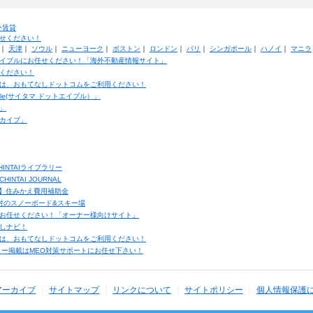
外賃貸
せください！
｜
天津
｜
ソウル
｜
ニューヨーク
｜
ボストン
｜
ロンドン
｜
パリ
｜
シンガポール
｜
ハノイ
｜
マニラ
イブルにお任せください！「海外不動産情報サイト」
ください！
は、おもてなしドットコムをご利用ください！
ble(サイタマ ドットエイブル）」
」
カイブ」
INTAIライブラリー
TAI JOURNAL
ク】住みかえ費用補助金
馬村のスノーボード&スキー場
お任せください！「オーナー様向けサイト」
しナビ！
は、おもてなしドットコムをご利用ください！
ュー掲載はMEO対策サポートにお任せ下さい！
アーカイブ
サイトマップ
リンクについて
サイトポリシー
個人情報保護