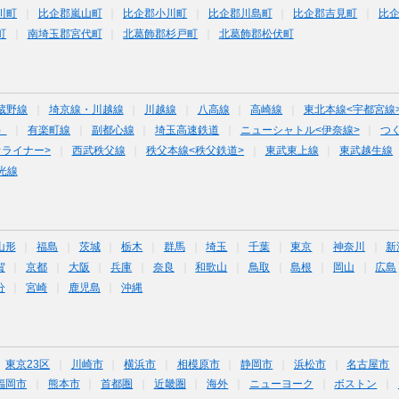
川町
比企郡嵐山町
比企郡小川町
比企郡川島町
比企郡吉見町
比
町
南埼玉郡宮代町
北葛飾郡杉戸町
北葛飾郡松伏町
蔵野線
埼京線・川越線
川越線
八高線
高崎線
東北本線<宇都宮線
）
有楽町線
副都心線
埼玉高速鉄道
ニューシャトル<伊奈線>
つ
オライナー>
西武秩父線
秩父本線<秩父鉄道>
東武東上線
東武越生線
光線
山形
福島
茨城
栃木
群馬
埼玉
千葉
東京
神奈川
新
賀
京都
大阪
兵庫
奈良
和歌山
鳥取
島根
岡山
広島
分
宮崎
鹿児島
沖縄
東京23区
川崎市
横浜市
相模原市
静岡市
浜松市
名古屋市
福岡市
熊本市
首都圏
近畿圏
海外
ニューヨーク
ボストン