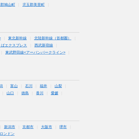
企郡鳩山町
児玉郡美里町
>
東北新幹線
北陸新幹線（首都圏）
くばエクスプレス
西武新宿線
東武野田線<アーバンパークライン>
潟
富山
石川
福井
山梨
山口
徳島
香川
愛媛
新潟市
京都市
大阪市
堺市
ロンドン