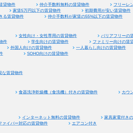
賃貸物件
仲介手数料無料の賃貸物件
フリーレ
家賃5万円以下の賃貸物件
初期費用が安い賃貸物件
きる賃貸物件
仲介手数料が家賃の55%以下の賃貸物件
女性向け・女性専用の賃貸物件
バリアフリーの
物件
学生向けの賃貸物件
ファミリー向けの賃
外国人向けの賃貸物件
一人暮らし向けの賃貸物件
件
SOHO向けの賃貸物件
視な賃貸物件
食器洗浄乾燥機（食洗機）付きの賃貸物件
カウ
インターネット無料の賃貸物件
家具家電付き
ファイバー対応の賃貸物件
エアコン付き