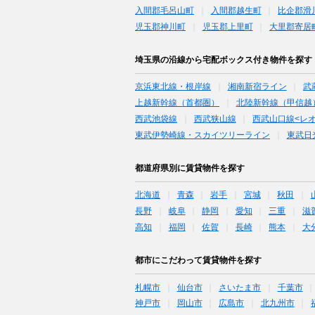
入間郡毛呂山町
入間郡越生町
比企郡滑
児玉郡神川町
児玉郡上里町
大里郡寄居
埼玉県の沿線から宅配ボックス付き物件を探す
京浜東北線・根岸線
湘南新宿ライン
武
上越新幹線（首都圏）
北陸新幹線（甲信越
西武池袋線
西武狭山線
西武山口線<レ
東武伊勢崎線・スカイツリーライン
東武日
都道府県別に賃貸物件を探す
北海道
青森
岩手
宮城
秋田
長野
岐阜
静岡
愛知
三重
滋
高知
福岡
佐賀
長崎
熊本
大
都市にこだわって賃貸物件を探す
札幌市
仙台市
さいたま市
千葉市
神戸市
岡山市
広島市
北九州市