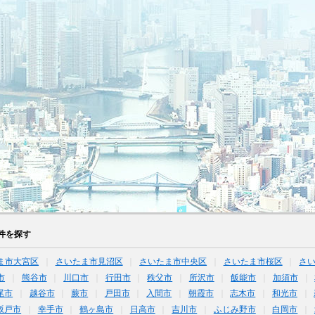
件を探す
ま市大宮区
さいたま市見沼区
さいたま市中央区
さいたま市桜区
さ
市
熊谷市
川口市
行田市
秩父市
所沢市
飯能市
加須市
尾市
越谷市
蕨市
戸田市
入間市
朝霞市
志木市
和光市
坂戸市
幸手市
鶴ヶ島市
日高市
吉川市
ふじみ野市
白岡市