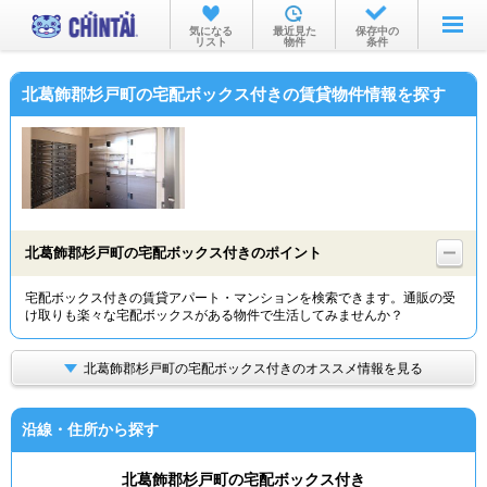
お部屋を探す
気になる
最近見た
保存中の
リスト
物件
条件
沿線・駅から
北葛飾郡杉戸町の宅配ボックス付きの賃貸物件情報を探す
住所から
家賃相場から
通勤通学時間から
物件特集から
北葛飾郡杉戸町の宅配ボックス付きのポイント
不動産会社から
宅配ボックス付きの賃貸アパート・マンションを検索できます。通販の受
け取りも楽々な宅配ボックスがある物件で生活してみませんか？
TOP
北葛飾郡杉戸町の宅配ボックス付きのオススメ情報を見る
沿線・住所から探す
北葛飾郡杉戸町の宅配ボックス付き