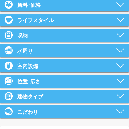
賃料･価格
ライフスタイル
収納
水周り
室内設備
位置･広さ
建物タイプ
こだわり