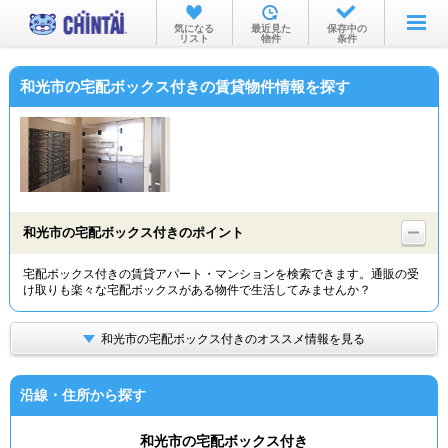
お部屋を探す
気になる
最近見た
保存中の
リスト
物件
条件
沿線・駅から
和光市の宅配ボックス付きの賃貸物件情報を探す
住所から
家賃相場から
通勤通学時間から
物件特集から
和光市の宅配ボックス付きのポイント
不動産会社から
宅配ボックス付きの賃貸アパート・マンションを検索できます。通販の受
け取りも楽々な宅配ボックスがある物件で生活してみませんか？
TOP
和光市の宅配ボックス付きのオススメ情報を見る
沿線・住所から探す
和光市の宅配ボックス付き