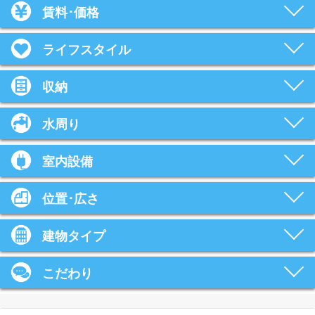
賃料･価格
ライフスタイル
収納
水周り
室内設備
位置･広さ
建物タイプ
こだわり