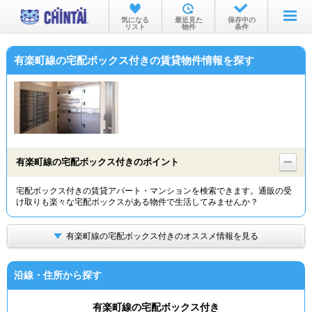
お部屋を探す
気になる
最近見た
保存中の
リスト
物件
条件
沿線・駅から
有楽町線の宅配ボックス付きの賃貸物件情報を探す
住所から
家賃相場から
通勤通学時間から
物件特集から
有楽町線の宅配ボックス付きのポイント
不動産会社から
宅配ボックス付きの賃貸アパート・マンションを検索できます。通販の受
け取りも楽々な宅配ボックスがある物件で生活してみませんか？
TOP
有楽町線の宅配ボックス付きのオススメ情報を見る
沿線・住所から探す
有楽町線の宅配ボックス付き