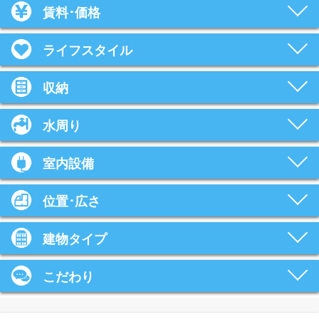
賃料･価格
ライフスタイル
収納
水周り
室内設備
位置･広さ
建物タイプ
こだわり