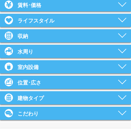
賃料･価格
ライフスタイル
収納
水周り
室内設備
位置･広さ
建物タイプ
こだわり