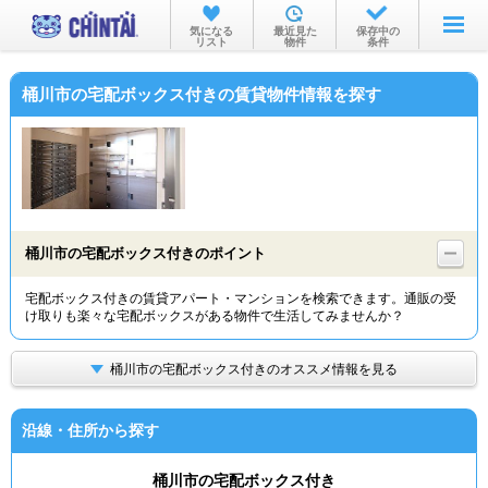
お部屋を探す
気になる
最近見た
保存中の
リスト
物件
条件
沿線・駅から
桶川市の宅配ボックス付きの賃貸物件情報を探す
住所から
家賃相場から
通勤通学時間から
物件特集から
桶川市の宅配ボックス付きのポイント
不動産会社から
宅配ボックス付きの賃貸アパート・マンションを検索できます。通販の受
け取りも楽々な宅配ボックスがある物件で生活してみませんか？
TOP
桶川市の宅配ボックス付きのオススメ情報を見る
沿線・住所から探す
桶川市の宅配ボックス付き