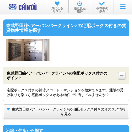
お部屋を探す
気になる
最近見た
保存中の
リスト
物件
条件
沿線・駅から
東武野田線<アーバンパークライン>の宅配ボックス付きの賃
住所から
貸物件情報を探す
家賃相場から
通勤通学時間から
物件特集から
東武野田線<アーバンパークライン>の宅配ボックス付きの
不動産会社から
ポイント
TOP
宅配ボックス付きの賃貸アパート・マンションを検索できます。通販の受
け取りも楽々な宅配ボックスがある物件で生活してみませんか？
東武野田線<アーバンパークライン>の宅配ボックス付きのオススメ情報
を見る
沿線・住所から探す