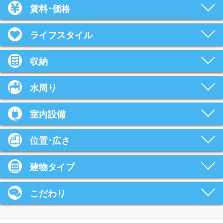
賃料･価格
ライフスタイル
収納
水周り
室内設備
位置･広さ
建物タイプ
こだわり