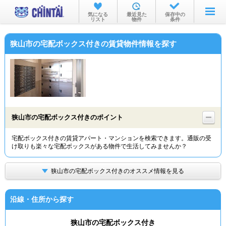
お部屋を探す
気になる
最近見た
保存中の
リスト
物件
条件
沿線・駅から
狭山市の宅配ボックス付きの賃貸物件情報を探す
住所から
家賃相場から
通勤通学時間から
物件特集から
狭山市の宅配ボックス付きのポイント
不動産会社から
宅配ボックス付きの賃貸アパート・マンションを検索できます。通販の受
け取りも楽々な宅配ボックスがある物件で生活してみませんか？
TOP
狭山市の宅配ボックス付きのオススメ情報を見る
沿線・住所から探す
狭山市の宅配ボックス付き