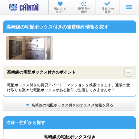
お部屋を探す
気になる
最近見た
保存中の
リスト
物件
条件
沿線・駅から
高崎線の宅配ボックス付きの賃貸物件情報を探す
住所から
家賃相場から
通勤通学時間から
物件特集から
高崎線の宅配ボックス付きのポイント
不動産会社から
宅配ボックス付きの賃貸アパート・マンションを検索できます。通販の受
け取りも楽々な宅配ボックスがある物件で生活してみませんか？
TOP
高崎線の宅配ボックス付きのオススメ情報を見る
沿線・住所から探す
高崎線の宅配ボックス付き