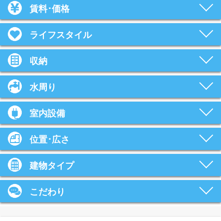
賃料･価格
ライフスタイル
収納
水周り
室内設備
位置･広さ
建物タイプ
こだわり