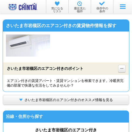
お部屋を探す
気になる
最近見た
保存中の
リスト
物件
条件
沿線・駅から
さいたま市岩槻区のエアコン付きの賃貸物件情報を探す
住所から
家賃相場から
通勤通学時間から
物件特集から
さいたま市岩槻区のエアコン付きのポイント
不動産会社から
エアコン付きの賃貸アパート・賃貸マンションを検索できます。冷暖房完
備の部屋で快適な生活をしてみませんか？
TOP
さいたま市岩槻区のエアコン付きのオススメ情報を見る
沿線・住所から探す
さいたま市岩槻区のエアコン付き