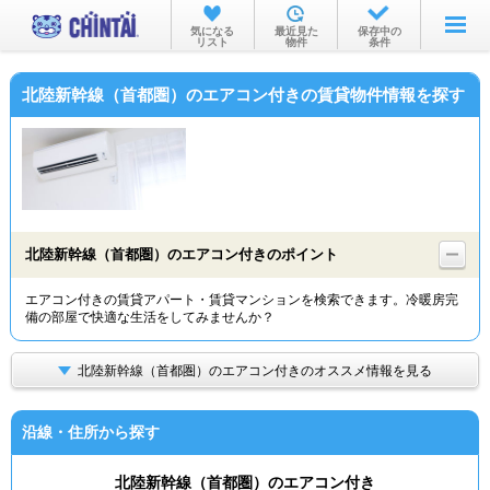
お部屋を探す
気になる
最近見た
保存中の
リスト
物件
条件
沿線・駅から
北陸新幹線（首都圏）のエアコン付きの賃貸物件情報を探す
住所から
家賃相場から
通勤通学時間から
物件特集から
北陸新幹線（首都圏）のエアコン付きのポイント
不動産会社から
エアコン付きの賃貸アパート・賃貸マンションを検索できます。冷暖房完
備の部屋で快適な生活をしてみませんか？
TOP
北陸新幹線（首都圏）のエアコン付きのオススメ情報を見る
沿線・住所から探す
北陸新幹線（首都圏）のエアコン付き