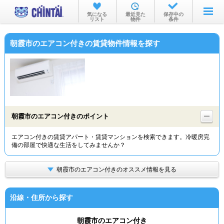
お部屋を探す
気になる
最近見た
保存中の
リスト
物件
条件
沿線・駅から
朝霞市のエアコン付きの賃貸物件情報を探す
住所から
家賃相場から
通勤通学時間から
物件特集から
朝霞市のエアコン付きのポイント
不動産会社から
エアコン付きの賃貸アパート・賃貸マンションを検索できます。冷暖房完
備の部屋で快適な生活をしてみませんか？
TOP
朝霞市のエアコン付きのオススメ情報を見る
沿線・住所から探す
朝霞市のエアコン付き