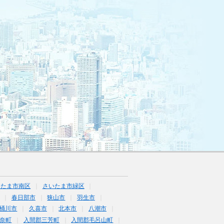
いたま市南区
さいたま市緑区
春日部市
狭山市
羽生市
桶川市
久喜市
北本市
八潮市
奈町
入間郡三芳町
入間郡毛呂山町