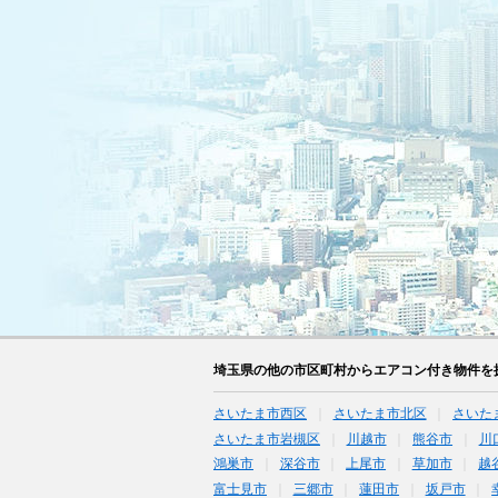
埼玉県の他の市区町村からエアコン付き物件を
さいたま市西区
さいたま市北区
さいた
さいたま市岩槻区
川越市
熊谷市
川
鴻巣市
深谷市
上尾市
草加市
越
富士見市
三郷市
蓮田市
坂戸市