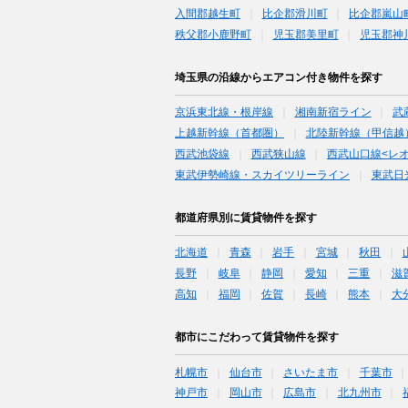
入間郡越生町
比企郡滑川町
比企郡嵐山
秩父郡小鹿野町
児玉郡美里町
児玉郡神
埼玉県の沿線からエアコン付き物件を探す
京浜東北線・根岸線
湘南新宿ライン
武
上越新幹線（首都圏）
北陸新幹線（甲信越
西武池袋線
西武狭山線
西武山口線<レ
東武伊勢崎線・スカイツリーライン
東武日
都道府県別に賃貸物件を探す
北海道
青森
岩手
宮城
秋田
長野
岐阜
静岡
愛知
三重
滋
高知
福岡
佐賀
長崎
熊本
大
都市にこだわって賃貸物件を探す
札幌市
仙台市
さいたま市
千葉市
神戸市
岡山市
広島市
北九州市