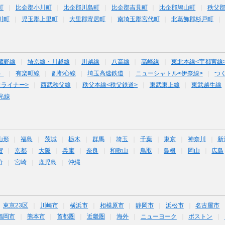
町
比企郡小川町
比企郡川島町
比企郡吉見町
比企郡鳩山町
秩父
川町
児玉郡上里町
大里郡寄居町
南埼玉郡宮代町
北葛飾郡杉戸町
蔵野線
埼京線・川越線
川越線
八高線
高崎線
東北本線<宇都宮線
）
有楽町線
副都心線
埼玉高速鉄道
ニューシャトル<伊奈線>
つ
オライナー>
西武秩父線
秩父本線<秩父鉄道>
東武東上線
東武越生線
光線
山形
福島
茨城
栃木
群馬
埼玉
千葉
東京
神奈川
新
賀
京都
大阪
兵庫
奈良
和歌山
鳥取
島根
岡山
広島
分
宮崎
鹿児島
沖縄
東京23区
川崎市
横浜市
相模原市
静岡市
浜松市
名古屋市
福岡市
熊本市
首都圏
近畿圏
海外
ニューヨーク
ボストン