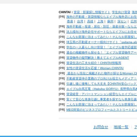
CHINTAI：
賃貸・部屋探し情報サイト
学生向け賃貸
海
[PR]
海外の不動産・賃貸情報ならエイブル海外店にお任
香港
｜
台湾
｜
高雄
｜
上海
｜
蘇州
｜
深セン
｜
広州
[PR]
海外不動産～投資・居住・別荘・資産分散～ならエ
[PR]
法人様向け海外赴任サポートならエイブルにお任せ
[PR]
こんなお部屋に泊まってみたい！そんなお部屋探し
[PR]
埼玉県の不動産オーナー様向けサイト「saitama.a
[PR]
学生の一人暮らし向け賃貸！「エイブル進学応援部
[PR]
過去の掲載物件も探せる！「エイブル賃貸物件アー
[PR]
賃貸物件の疑問解決！教えてエイブルAGENT
[PR]
賃貸生活の工夫を紹介！CHINTAI情報局
[PR]
女性の賃貸生活を応援！Woman.CHINTAI
[PR]
過去から現在に掲載された物件が探せるWoman.CH
[PR]
不動産賃貸仲介業務のプロ向けお役立ちメディア！CHIN
[PR]
引越し後に後悔しても大丈夫【CHINTAI安心パッ
[PR]
エイブル白馬五竜（Hakuba GORYU）長野県白
[PR]
賃貸経営・アパートマンション経営ならエイブルに
[PR]
安くて安心な単身引越し事業者を探すなら単身引越
[PR]
こんなお部屋に泊まってみたい！そんなお部屋探し
[PR]
MEO対策のビジネスプロフィールとストリートビ
お問合せ
地域一覧