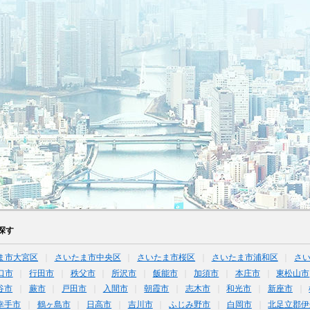
探す
ま市大宮区
さいたま市中央区
さいたま市桜区
さいたま市浦和区
さ
口市
行田市
秩父市
所沢市
飯能市
加須市
本庄市
東松山市
谷市
蕨市
戸田市
入間市
朝霞市
志木市
和光市
新座市
幸手市
鶴ヶ島市
日高市
吉川市
ふじみ野市
白岡市
北足立郡伊