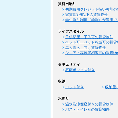
賃料･価格
初期費用クレジット払い可能の
家賃3万円以下の賃貸物件
学生割引制度（学割）が適用で
ライフスタイル
子供部屋・子供可の賃貸物件
ペット可・ペット相談可の賃貸
二人暮らし向け賃貸物件
シニア・高齢者相談可の賃貸物
セキュリティ
宅配ボックス付き
収納
ロフト付き
収納重
水周り
温水洗浄便座付きの賃貸物件
バス・トイレ別の賃貸物件