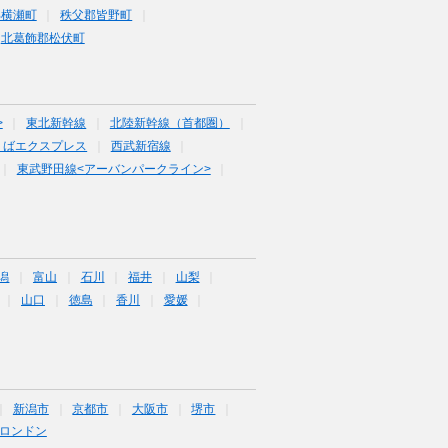
郡横瀬町
秩父郡皆野町
北葛飾郡松伏町
>
東北新幹線
北陸新幹線（首都圏）
くばエクスプレス
西武新宿線
東武野田線<アーバンパークライン>
潟
富山
石川
福井
山梨
山口
徳島
香川
愛媛
新潟市
京都市
大阪市
堺市
ロンドン