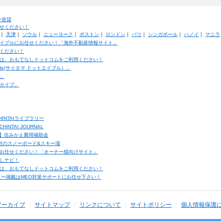
外賃貸
せください！
｜
天津
｜
ソウル
｜
ニューヨーク
｜
ボストン
｜
ロンドン
｜
パリ
｜
シンガポール
｜
ハノイ
｜
マニラ
イブルにお任せください！「海外不動産情報サイト」
ください！
は、おもてなしドットコムをご利用ください！
ble(サイタマ ドットエイブル）」
」
カイブ」
INTAIライブラリー
TAI JOURNAL
ク】住みかえ費用補助金
馬村のスノーボード&スキー場
お任せください！「オーナー様向けサイト」
しナビ！
は、おもてなしドットコムをご利用ください！
ュー掲載はMEO対策サポートにお任せ下さい！
アーカイブ
サイトマップ
リンクについて
サイトポリシー
個人情報保護