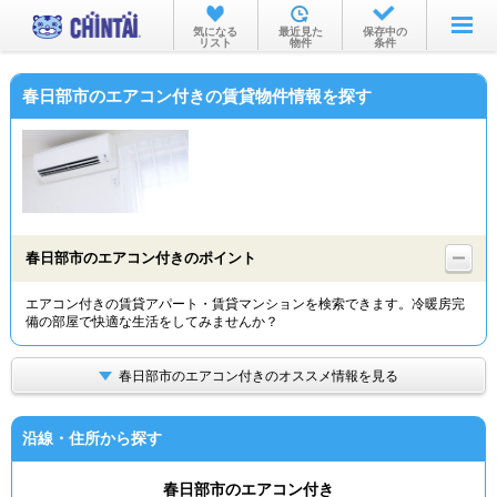
お部屋を探す
気になる
最近見た
保存中の
リスト
物件
条件
沿線・駅から
春日部市のエアコン付きの賃貸物件情報を探す
住所から
家賃相場から
通勤通学時間から
物件特集から
春日部市のエアコン付きのポイント
不動産会社から
エアコン付きの賃貸アパート・賃貸マンションを検索できます。冷暖房完
備の部屋で快適な生活をしてみませんか？
TOP
春日部市のエアコン付きのオススメ情報を見る
沿線・住所から探す
春日部市のエアコン付き