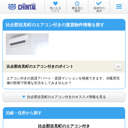
お部屋を探す
気になる
最近見た
保存中の
リスト
物件
条件
沿線・駅から
比企郡吉見町のエアコン付きの賃貸物件情報を探す
住所から
家賃相場から
通勤通学時間から
物件特集から
比企郡吉見町のエアコン付きのポイント
不動産会社から
エアコン付きの賃貸アパート・賃貸マンションを検索できます。冷暖房完
備の部屋で快適な生活をしてみませんか？
TOP
比企郡吉見町のエアコン付きのオススメ情報を見る
沿線・住所から探す
比企郡吉見町のエアコン付き