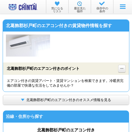
お部屋を探す
気になる
最近見た
保存中の
リスト
物件
条件
沿線・駅から
北葛飾郡杉戸町のエアコン付きの賃貸物件情報を探す
住所から
家賃相場から
通勤通学時間から
物件特集から
北葛飾郡杉戸町のエアコン付きのポイント
不動産会社から
エアコン付きの賃貸アパート・賃貸マンションを検索できます。冷暖房完
備の部屋で快適な生活をしてみませんか？
TOP
北葛飾郡杉戸町のエアコン付きのオススメ情報を見る
沿線・住所から探す
北葛飾郡杉戸町のエアコン付き