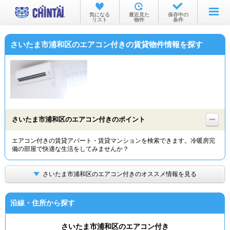
お部屋を探す
気になる
最近見た
保存中の
リスト
物件
条件
沿線・駅から
さいたま市浦和区のエアコン付きの賃貸物件情報を探す
住所から
家賃相場から
通勤通学時間から
物件特集から
さいたま市浦和区のエアコン付きのポイント
不動産会社から
エアコン付きの賃貸アパート・賃貸マンションを検索できます。冷暖房完
備の部屋で快適な生活をしてみませんか？
TOP
さいたま市浦和区のエアコン付きのオススメ情報を見る
沿線・住所から探す
さいたま市浦和区のエアコン付き