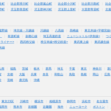
生町
比企郡滑川町
比企郡嵐山町
比企郡小川町
比企郡川島町
比
野町
児玉郡美里町
児玉郡神川町
児玉郡上里町
大里郡寄居町
北
蔵野線
埼京線・川越線
川越線
八高線
高崎線
東北本線<宇都宮線
）
有楽町線
副都心線
埼玉高速鉄道
ニューシャトル<伊奈線>
つ
オライナー>
西武秩父線
秩父本線<秩父鉄道>
東武東上線
東武越生線
光線
山形
福島
茨城
栃木
群馬
埼玉
千葉
東京
神奈川
新
賀
京都
大阪
兵庫
奈良
和歌山
鳥取
島根
岡山
広島
分
宮崎
鹿児島
沖縄
東京23区
川崎市
横浜市
相模原市
静岡市
浜松市
名古屋市
福岡市
熊本市
首都圏
近畿圏
海外
ニューヨーク
ボストン