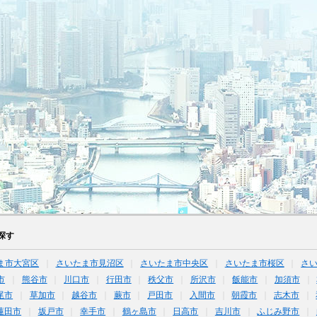
探す
ま市大宮区
さいたま市見沼区
さいたま市中央区
さいたま市桜区
さ
市
熊谷市
川口市
行田市
秩父市
所沢市
飯能市
加須市
尾市
草加市
越谷市
蕨市
戸田市
入間市
朝霞市
志木市
蓮田市
坂戸市
幸手市
鶴ヶ島市
日高市
吉川市
ふじみ野市