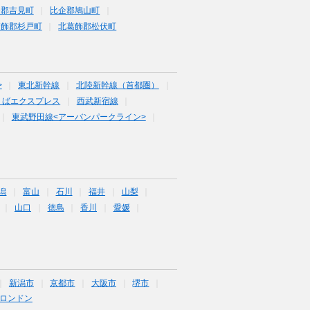
企郡吉見町
比企郡鳩山町
葛飾郡杉戸町
北葛飾郡松伏町
>
東北新幹線
北陸新幹線（首都圏）
くばエクスプレス
西武新宿線
東武野田線<アーバンパークライン>
潟
富山
石川
福井
山梨
山口
徳島
香川
愛媛
新潟市
京都市
大阪市
堺市
ロンドン