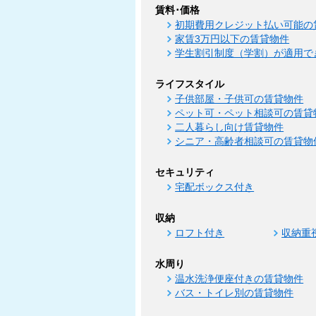
賃料･価格
初期費用クレジット払い可能の
家賃3万円以下の賃貸物件
学生割引制度（学割）が適用で
ライフスタイル
子供部屋・子供可の賃貸物件
ペット可・ペット相談可の賃貸
二人暮らし向け賃貸物件
シニア・高齢者相談可の賃貸物
セキュリティ
宅配ボックス付き
収納
ロフト付き
収納重
水周り
温水洗浄便座付きの賃貸物件
バス・トイレ別の賃貸物件