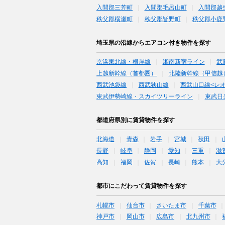
入間郡三芳町
入間郡毛呂山町
入間郡越
秩父郡横瀬町
秩父郡皆野町
秩父郡小鹿
埼玉県の沿線からエアコン付き物件を探す
京浜東北線・根岸線
湘南新宿ライン
武
上越新幹線（首都圏）
北陸新幹線（甲信越
西武池袋線
西武狭山線
西武山口線<レ
東武伊勢崎線・スカイツリーライン
東武日
都道府県別に賃貸物件を探す
北海道
青森
岩手
宮城
秋田
長野
岐阜
静岡
愛知
三重
滋
高知
福岡
佐賀
長崎
熊本
大
都市にこだわって賃貸物件を探す
札幌市
仙台市
さいたま市
千葉市
神戸市
岡山市
広島市
北九州市