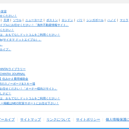
外賃貸
せください！
｜
天津
｜
ソウル
｜
ニューヨーク
｜
ボストン
｜
ロンドン
｜
パリ
｜
シンガポール
｜
ハノイ
｜
マニラ
イブルにお任せください！「海外不動産情報サイト」
ください！
は、おもてなしドットコムをご利用ください！
ble(サイタマ ドットエイブル）」
」
カイブ」
INTAIライブラリー
TAI JOURNAL
ク】住みかえ費用補助金
馬村のスノーボード&スキー場
お任せください！「オーナー様向けサイト」
しナビ！
は、おもてなしドットコムをご利用ください！
ュー掲載はMEO対策サポートにお任せ下さい！
アーカイブ
サイトマップ
リンクについて
サイトポリシー
個人情報保護