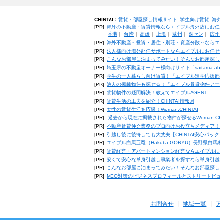
CHINTAI：
賃貸・部屋探し情報サイト
学生向け賃貸
海
[PR]
海外の不動産・賃貸情報ならエイブル海外店にお任
香港
｜
台湾
｜
高雄
｜
上海
｜
蘇州
｜
深セン
｜
広州
[PR]
海外不動産～投資・居住・別荘・資産分散～ならエ
[PR]
法人様向け海外赴任サポートならエイブルにお任せ
[PR]
こんなお部屋に泊まってみたい！そんなお部屋探し
[PR]
埼玉県の不動産オーナー様向けサイト「saitama.a
[PR]
学生の一人暮らし向け賃貸！「エイブル進学応援部
[PR]
過去の掲載物件も探せる！「エイブル賃貸物件アー
[PR]
賃貸物件の疑問解決！教えてエイブルAGENT
[PR]
賃貸生活の工夫を紹介！CHINTAI情報局
[PR]
女性の賃貸生活を応援！Woman.CHINTAI
[PR]
過去から現在に掲載された物件が探せるWoman.CH
[PR]
不動産賃貸仲介業務のプロ向けお役立ちメディア！CHIN
[PR]
引越し後に後悔しても大丈夫【CHINTAI安心パッ
[PR]
エイブル白馬五竜（Hakuba GORYU）長野県白
[PR]
賃貸経営・アパートマンション経営ならエイブルに
[PR]
安くて安心な単身引越し事業者を探すなら単身引越
[PR]
こんなお部屋に泊まってみたい！そんなお部屋探し
[PR]
MEO対策のビジネスプロフィールとストリートビ
お問合せ
地域一覧