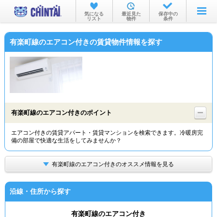
お部屋を探す
気になる
最近見た
保存中の
リスト
物件
条件
沿線・駅から
有楽町線のエアコン付きの賃貸物件情報を探す
住所から
家賃相場から
通勤通学時間から
物件特集から
有楽町線のエアコン付きのポイント
不動産会社から
エアコン付きの賃貸アパート・賃貸マンションを検索できます。冷暖房完
備の部屋で快適な生活をしてみませんか？
TOP
有楽町線のエアコン付きのオススメ情報を見る
沿線・住所から探す
有楽町線のエアコン付き