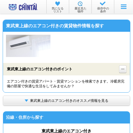
お部屋を探す
気になる
最近見た
保存中の
リスト
物件
条件
沿線・駅から
東武東上線のエアコン付きの賃貸物件情報を探す
住所から
家賃相場から
通勤通学時間から
物件特集から
東武東上線のエアコン付きのポイント
不動産会社から
エアコン付きの賃貸アパート・賃貸マンションを検索できます。冷暖房完
備の部屋で快適な生活をしてみませんか？
TOP
東武東上線のエアコン付きのオススメ情報を見る
沿線・住所から探す
東武東上線のエアコン付き