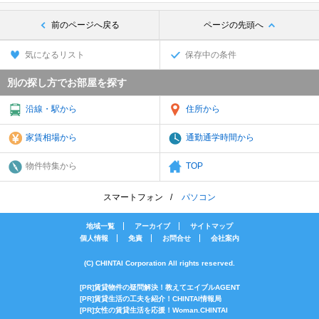
前のページへ戻る
ページの先頭へ
気になるリスト
保存中の条件
別の探し方でお部屋を探す
沿線・駅から
住所から
家賃相場から
通勤通学時間から
物件特集から
TOP
スマートフォン
パソコン
地域一覧
アーカイブ
サイトマップ
個人情報
免責
お問合せ
会社案内
(C) CHINTAI Corporation All rights reserved.
[PR]賃貸物件の疑問解決！教えてエイブルAGENT
[PR]賃貸生活の工夫を紹介！CHINTAI情報局
[PR]女性の賃貸生活を応援！Woman.CHINTAI