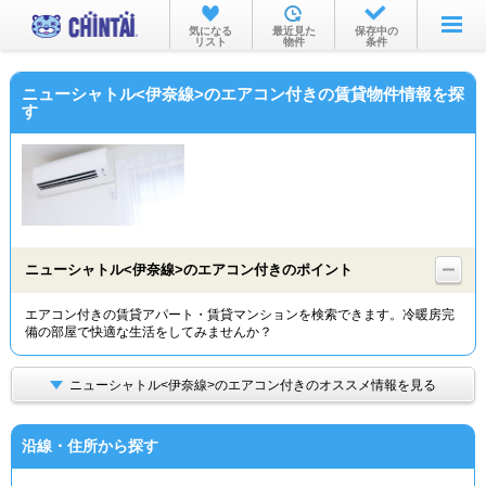
お部屋を探す
気になる
最近見た
保存中の
リスト
物件
条件
沿線・駅から
ニューシャトル<伊奈線>のエアコン付きの賃貸物件情報を探
住所から
す
家賃相場から
通勤通学時間から
物件特集から
ニューシャトル<伊奈線>のエアコン付きのポイント
不動産会社から
エアコン付きの賃貸アパート・賃貸マンションを検索できます。冷暖房完
TOP
備の部屋で快適な生活をしてみませんか？
ニューシャトル<伊奈線>のエアコン付きのオススメ情報を見る
沿線・住所から探す