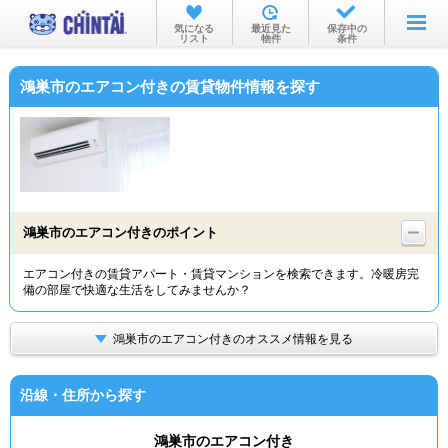
お部屋を探す
気になる
最近見た
保存中の
リスト
物件
条件
沿線・駅から
鴻巣市のエアコン付きの賃貸物件情報を探す
住所から
家賃相場から
通勤通学時間から
物件特集から
鴻巣市のエアコン付きのポイント
不動産会社から
エアコン付きの賃貸アパート・賃貸マンションを検索できます。冷暖房完
備の部屋で快適な生活をしてみませんか？
TOP
鴻巣市のエアコン付きのオススメ情報を見る
沿線・住所から探す
鴻巣市のエアコン付き