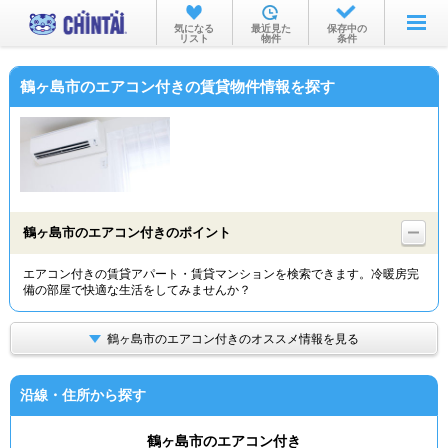
お部屋を探す
気になる
最近見た
保存中の
リスト
物件
条件
沿線・駅から
鶴ヶ島市のエアコン付きの賃貸物件情報を探す
住所から
家賃相場から
通勤通学時間から
物件特集から
鶴ヶ島市のエアコン付きのポイント
不動産会社から
エアコン付きの賃貸アパート・賃貸マンションを検索できます。冷暖房完
備の部屋で快適な生活をしてみませんか？
TOP
鶴ヶ島市のエアコン付きのオススメ情報を見る
沿線・住所から探す
鶴ヶ島市のエアコン付き