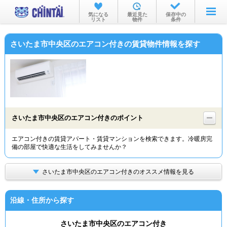
お部屋を探す
気になる
最近見た
保存中の
リスト
物件
条件
沿線・駅から
さいたま市中央区のエアコン付きの賃貸物件情報を探す
住所から
家賃相場から
通勤通学時間から
物件特集から
さいたま市中央区のエアコン付きのポイント
不動産会社から
エアコン付きの賃貸アパート・賃貸マンションを検索できます。冷暖房完
備の部屋で快適な生活をしてみませんか？
TOP
さいたま市中央区のエアコン付きのオススメ情報を見る
沿線・住所から探す
さいたま市中央区のエアコン付き