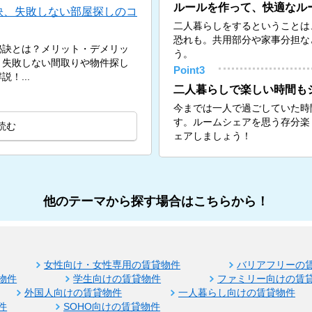
ルールを作って、快適なル
訣、失敗しない部屋探しのコ
二人暮らしをするということは
恐れも。共用部分や家事分担な
秘訣とは？メリット・デメリッ
う。
、失敗しない間取りや物件探し
Point3
！...
二人暮らしで楽しい時間も
今までは一人で過ごしていた時
す。ルームシェアを思う存分楽
読む
ェアしましょう！
他のテーマから探す場合はこちらから！
女性向け・女性専用の賃貸物件
バリアフリーの
物件
学生向けの賃貸物件
ファミリー向けの賃
外国人向けの賃貸物件
一人暮らし向けの賃貸物件
件
SOHO向けの賃貸物件