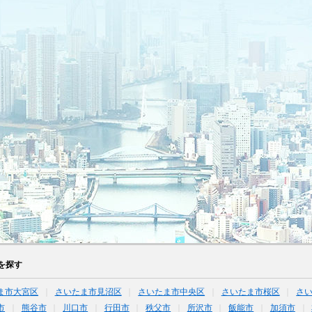
を探す
ま市大宮区
さいたま市見沼区
さいたま市中央区
さいたま市桜区
さ
市
熊谷市
川口市
行田市
秩父市
所沢市
飯能市
加須市