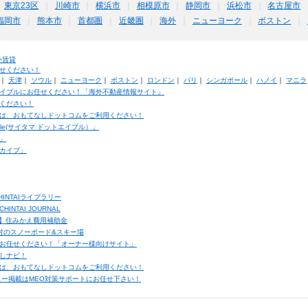
東京23区
川崎市
横浜市
相模原市
静岡市
浜松市
名古屋市
福岡市
熊本市
首都圏
近畿圏
海外
ニューヨーク
ボストン
外賃貸
せください！
｜
天津
｜
ソウル
｜
ニューヨーク
｜
ボストン
｜
ロンドン
｜
パリ
｜
シンガポール
｜
ハノイ
｜
マニラ
イブルにお任せください！「海外不動産情報サイト」
ください！
は、おもてなしドットコムをご利用ください！
ble(サイタマ ドットエイブル）」
」
カイブ」
INTAIライブラリー
TAI JOURNAL
ク】住みかえ費用補助金
馬村のスノーボード&スキー場
お任せください！「オーナー様向けサイト」
しナビ！
は、おもてなしドットコムをご利用ください！
ュー掲載はMEO対策サポートにお任せ下さい！