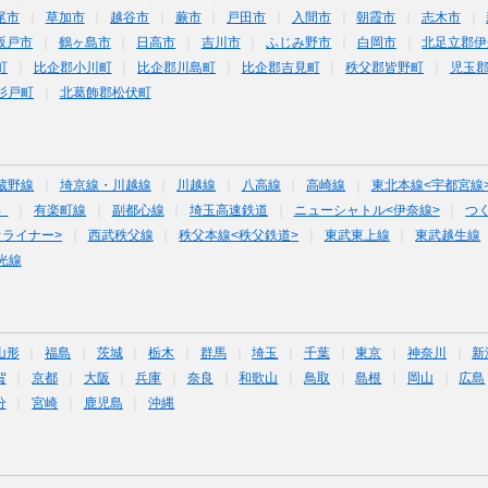
尾市
草加市
越谷市
蕨市
戸田市
入間市
朝霞市
志木市
坂戸市
鶴ヶ島市
日高市
吉川市
ふじみ野市
白岡市
北足立郡伊
町
比企郡小川町
比企郡川島町
比企郡吉見町
秩父郡皆野町
児玉
杉戸町
北葛飾郡松伏町
蔵野線
埼京線・川越線
川越線
八高線
高崎線
東北本線<宇都宮線
）
有楽町線
副都心線
埼玉高速鉄道
ニューシャトル<伊奈線>
つ
オライナー>
西武秩父線
秩父本線<秩父鉄道>
東武東上線
東武越生線
光線
山形
福島
茨城
栃木
群馬
埼玉
千葉
東京
神奈川
新
賀
京都
大阪
兵庫
奈良
和歌山
鳥取
島根
岡山
広島
分
宮崎
鹿児島
沖縄