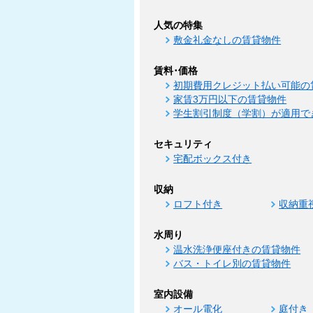
人気の特集
敷金礼金なしの賃貸物件
賃料･価格
初期費用クレジット払い可能の
家賃3万円以下の賃貸物件
学生割引制度（学割）が適用で
セキュリティ
宅配ボックス付き
収納
ロフト付き
収納重
水周り
温水洗浄便座付きの賃貸物件
バス・トイレ別の賃貸物件
室内設備
オール電化
庭付き