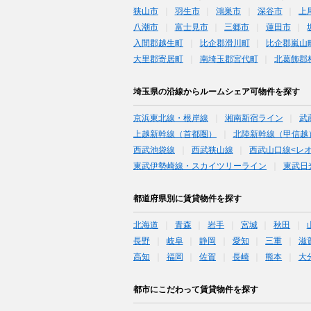
狭山市
羽生市
鴻巣市
深谷市
上
八潮市
富士見市
三郷市
蓮田市
入間郡越生町
比企郡滑川町
比企郡嵐山
大里郡寄居町
南埼玉郡宮代町
北葛飾郡
埼玉県の沿線からルームシェア可物件を探す
京浜東北線・根岸線
湘南新宿ライン
武
上越新幹線（首都圏）
北陸新幹線（甲信越
西武池袋線
西武狭山線
西武山口線<レ
東武伊勢崎線・スカイツリーライン
東武日
都道府県別に賃貸物件を探す
北海道
青森
岩手
宮城
秋田
長野
岐阜
静岡
愛知
三重
滋
高知
福岡
佐賀
長崎
熊本
大
都市にこだわって賃貸物件を探す