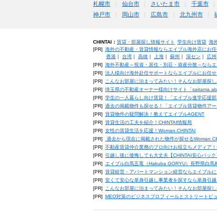
札幌市
仙台市
さいたま市
千葉市
神戸市
岡山市
広島市
北九州市
CHINTAI：
賃貸・部屋探し情報サイト
学生向け賃貸
海
[PR]
海外の不動産・賃貸情報ならエイブル海外店にお任
香港
｜
台湾
｜
高雄
｜
上海
｜
蘇州
｜
深セン
｜
広州
[PR]
海外不動産～投資・居住・別荘・資産分散～ならエ
[PR]
法人様向け海外赴任サポートならエイブルにお任せ
[PR]
こんなお部屋に泊まってみたい！そんなお部屋探し
[PR]
埼玉県の不動産オーナー様向けサイト「saitama.a
[PR]
学生の一人暮らし向け賃貸！「エイブル進学応援部
[PR]
過去の掲載物件も探せる！「エイブル賃貸物件アー
[PR]
賃貸物件の疑問解決！教えてエイブルAGENT
[PR]
賃貸生活の工夫を紹介！CHINTAI情報局
[PR]
女性の賃貸生活を応援！Woman.CHINTAI
[PR]
過去から現在に掲載された物件が探せるWoman.CH
[PR]
不動産賃貸仲介業務のプロ向けお役立ちメディア！CHIN
[PR]
引越し後に後悔しても大丈夫【CHINTAI安心パッ
[PR]
エイブル白馬五竜（Hakuba GORYU）長野県白
[PR]
賃貸経営・アパートマンション経営ならエイブルに
[PR]
安くて安心な単身引越し事業者を探すなら単身引越
[PR]
こんなお部屋に泊まってみたい！そんなお部屋探し
[PR]
MEO対策のビジネスプロフィールとストリートビ