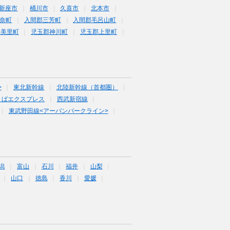
新座市
桶川市
久喜市
北本市
奈町
入間郡三芳町
入間郡毛呂山町
郡美里町
児玉郡神川町
児玉郡上里町
>
東北新幹線
北陸新幹線（首都圏）
くばエクスプレス
西武新宿線
東武野田線<アーバンパークライン>
潟
富山
石川
福井
山梨
山口
徳島
香川
愛媛