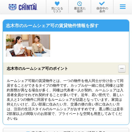
お部屋を探す
気になる
最近見た
保存中の
リスト
物件
条件
沿線・駅から
志木市のルームシェア可の賃貸物件情報を探す
住所から
家賃相場から
通勤通学時間から
物件特集から
志木市のルームシェア可のポイント
不動産会社から
ルームシェア可能の賃貸物件とは、一つの物件を他人同士が分け合って同
居することができるタイプの物件です。カップルが一緒に住む同棲とは契
TOP
約形態が異なる場合が多く、同棲は代表者一人が契約、ルームシェアは入
居者全員がそれぞれ契約することが多いです。近年、若い世代で、親しい
友人と1つの物件に同居するルームシェアが話題となっています。家賃は
抑えたいけど、広い部屋に住みたい方、交通の便の良い所に住みたい方
は、注目の生活スタイルのルームシェアがおすすめです。選ぶ際には是非
2部屋以上の間取りのお部屋で、プライベートな空間も用意してみてくだ
さいね