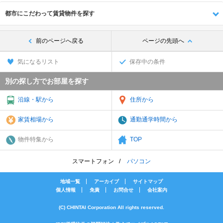
都市にこだわって賃貸物件を探す
前のページへ戻る
ページの先頭へ
気になるリスト
保存中の条件
別の探し方でお部屋を探す
沿線・駅から
住所から
家賃相場から
通勤通学時間から
物件特集から
TOP
スマートフォン
パソコン
地域一覧
アーカイブ
サイトマップ
個人情報
免責
お問合せ
会社案内
(C) CHINTAI Corporation All rights reserved.