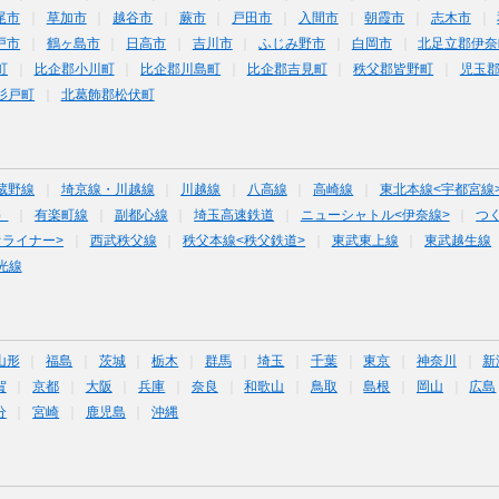
尾市
草加市
越谷市
蕨市
戸田市
入間市
朝霞市
志木市
戸市
鶴ヶ島市
日高市
吉川市
ふじみ野市
白岡市
北足立郡伊奈
町
比企郡小川町
比企郡川島町
比企郡吉見町
秩父郡皆野町
児玉
杉戸町
北葛飾郡松伏町
蔵野線
埼京線・川越線
川越線
八高線
高崎線
東北本線<宇都宮線
）
有楽町線
副都心線
埼玉高速鉄道
ニューシャトル<伊奈線>
つ
オライナー>
西武秩父線
秩父本線<秩父鉄道>
東武東上線
東武越生線
光線
山形
福島
茨城
栃木
群馬
埼玉
千葉
東京
神奈川
新
賀
京都
大阪
兵庫
奈良
和歌山
鳥取
島根
岡山
広島
分
宮崎
鹿児島
沖縄