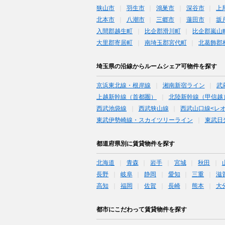
狭山市
羽生市
鴻巣市
深谷市
上
北本市
八潮市
三郷市
蓮田市
坂
入間郡越生町
比企郡滑川町
比企郡嵐山
大里郡寄居町
南埼玉郡宮代町
北葛飾郡
埼玉県の沿線からルームシェア可物件を探す
京浜東北線・根岸線
湘南新宿ライン
武
上越新幹線（首都圏）
北陸新幹線（甲信越
西武池袋線
西武狭山線
西武山口線<レ
東武伊勢崎線・スカイツリーライン
東武日
都道府県別に賃貸物件を探す
北海道
青森
岩手
宮城
秋田
長野
岐阜
静岡
愛知
三重
滋
高知
福岡
佐賀
長崎
熊本
大
都市にこだわって賃貸物件を探す