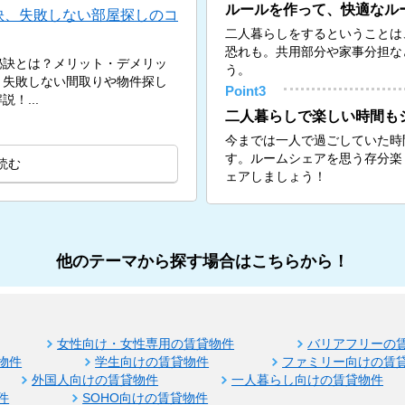
ルールを作って、快適なル
訣、失敗しない部屋探しのコ
二人暮らしをするということは
恐れも。共用部分や家事分担な
秘訣とは？メリット・デメリッ
う。
、失敗しない間取りや物件探し
Point3
！...
二人暮らしで楽しい時間も
今までは一人で過ごしていた時
す。ルームシェアを思う存分楽
読む
ェアしましょう！
他のテーマから探す場合はこちらから！
女性向け・女性専用の賃貸物件
バリアフリーの
物件
学生向けの賃貸物件
ファミリー向けの賃
外国人向けの賃貸物件
一人暮らし向けの賃貸物件
件
SOHO向けの賃貸物件