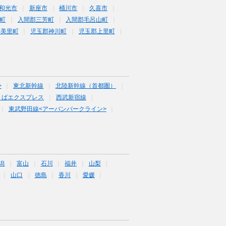
和光市
新座市
桶川市
久喜市
町
入間郡三芳町
入間郡毛呂山町
郡美里町
児玉郡神川町
児玉郡上里町
>
東北新幹線
北陸新幹線（首都圏）
くばエクスプレス
西武新宿線
東武野田線<アーバンパークライン>
潟
富山
石川
福井
山梨
山口
徳島
香川
愛媛