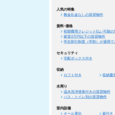
人気の特集
敷金礼金なしの賃貸物件
賃料･価格
初期費用クレジット払い可能の
家賃3万円以下の賃貸物件
学生割引制度（学割）が適用で
セキュリティ
宅配ボックス付き
収納
ロフト付き
収納重
水周り
温水洗浄便座付きの賃貸物件
バス・トイレ別の賃貸物件
室内設備
オール電化
庭付き