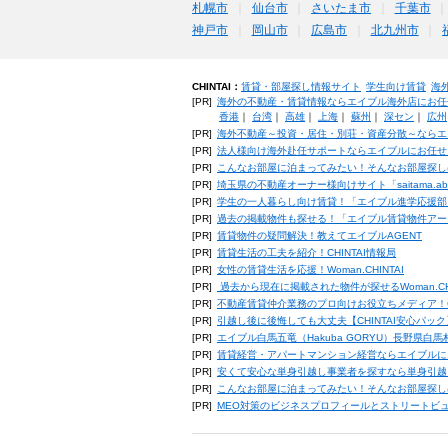
札幌市
仙台市
さいたま市
千葉市
神戸市
岡山市
広島市
北九州市
CHINTAI：
賃貸・部屋探し情報サイト
学生向け賃貸
海
[PR]
海外の不動産・賃貸情報ならエイブル海外店にお任
香港
｜
台湾
｜
高雄
｜
上海
｜
蘇州
｜
深セン
｜
広州
[PR]
海外不動産～投資・居住・別荘・資産分散～ならエ
[PR]
法人様向け海外赴任サポートならエイブルにお任せ
[PR]
こんなお部屋に泊まってみたい！そんなお部屋探し
[PR]
埼玉県の不動産オーナー様向けサイト「saitama.a
[PR]
学生の一人暮らし向け賃貸！「エイブル進学応援部
[PR]
過去の掲載物件も探せる！「エイブル賃貸物件アー
[PR]
賃貸物件の疑問解決！教えてエイブルAGENT
[PR]
賃貸生活の工夫を紹介！CHINTAI情報局
[PR]
女性の賃貸生活を応援！Woman.CHINTAI
[PR]
過去から現在に掲載された物件が探せるWoman.CH
[PR]
不動産賃貸仲介業務のプロ向けお役立ちメディア！CHIN
[PR]
引越し後に後悔しても大丈夫【CHINTAI安心パッ
[PR]
エイブル白馬五竜（Hakuba GORYU）長野県白
[PR]
賃貸経営・アパートマンション経営ならエイブルに
[PR]
安くて安心な単身引越し事業者を探すなら単身引越
[PR]
こんなお部屋に泊まってみたい！そんなお部屋探し
[PR]
MEO対策のビジネスプロフィールとストリートビ