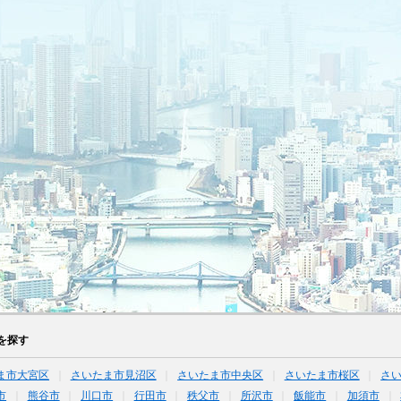
を探す
ま市大宮区
さいたま市見沼区
さいたま市中央区
さいたま市桜区
さ
市
熊谷市
川口市
行田市
秩父市
所沢市
飯能市
加須市