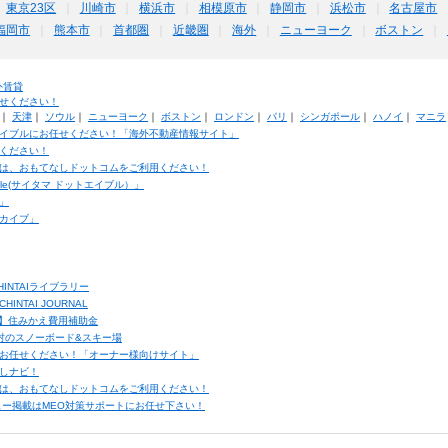
東京23区
川崎市
横浜市
相模原市
静岡市
浜松市
名古屋市
福岡市
熊本市
首都圏
近畿圏
海外
ニューヨーク
ボストン
外賃貸
せください！
｜
天津
｜
ソウル
｜
ニューヨーク
｜
ボストン
｜
ロンドン
｜
パリ
｜
シンガポール
｜
ハノイ
｜
マニラ
イブルにお任せください！「海外不動産情報サイト」
ください！
は、おもてなしドットコムをご利用ください！
ble(サイタマ ドットエイブル）」
」
カイブ」
INTAIライブラリー
TAI JOURNAL
ク】住みかえ費用補助金
馬村のスノーボード&スキー場
お任せください！「オーナー様向けサイト」
しナビ！
は、おもてなしドットコムをご利用ください！
ュー掲載はMEO対策サポートにお任せ下さい！