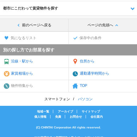
都市にこだわって賃貸物件を探す
前のページへ戻る
ページの先頭へ
気になるリスト
保存中の条件
別の探し方でお部屋を探す
沿線・駅から
住所から
家賃相場から
通勤通学時間から
物件特集から
TOP
スマートフォン
パソコン
地域一覧
アーカイブ
サイトマップ
個人情報
免責
お問合せ
会社案内
(C) CHINTAI Corporation All rights reserved.