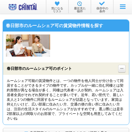
お部屋を探す
気になる
最近見た
保存中の
リスト
物件
条件
沿線・駅から
春日部市のルームシェア可の賃貸物件情報を探す
住所から
家賃相場から
通勤通学時間から
物件特集から
春日部市のルームシェア可のポイント
不動産会社から
ルームシェア可能の賃貸物件とは、一つの物件を他人同士が分け合って同
居することができるタイプの物件です。カップルが一緒に住む同棲とは契
TOP
約形態が異なる場合が多く、同棲は代表者一人が契約、ルームシェアは入
居者全員がそれぞれ契約することが多いです。近年、若い世代で、親しい
友人と1つの物件に同居するルームシェアが話題となっています。家賃は
抑えたいけど、広い部屋に住みたい方、交通の便の良い所に住みたい方
は、注目の生活スタイルのルームシェアがおすすめです。選ぶ際には是非
2部屋以上の間取りのお部屋で、プライベートな空間も用意してみてくだ
さいね