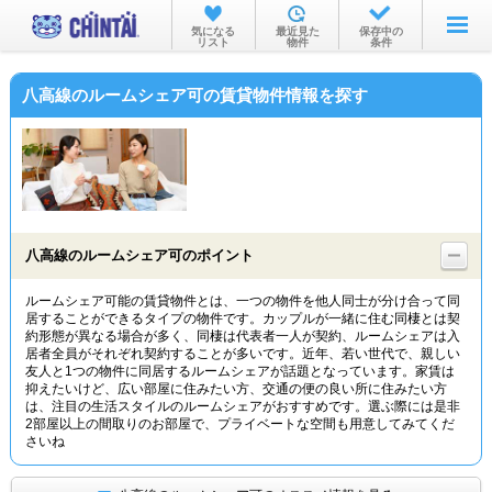
お部屋を探す
気になる
最近見た
保存中の
リスト
物件
条件
沿線・駅から
八高線のルームシェア可の賃貸物件情報を探す
住所から
家賃相場から
通勤通学時間から
物件特集から
八高線のルームシェア可のポイント
不動産会社から
ルームシェア可能の賃貸物件とは、一つの物件を他人同士が分け合って同
居することができるタイプの物件です。カップルが一緒に住む同棲とは契
TOP
約形態が異なる場合が多く、同棲は代表者一人が契約、ルームシェアは入
居者全員がそれぞれ契約することが多いです。近年、若い世代で、親しい
友人と1つの物件に同居するルームシェアが話題となっています。家賃は
抑えたいけど、広い部屋に住みたい方、交通の便の良い所に住みたい方
は、注目の生活スタイルのルームシェアがおすすめです。選ぶ際には是非
2部屋以上の間取りのお部屋で、プライベートな空間も用意してみてくだ
さいね