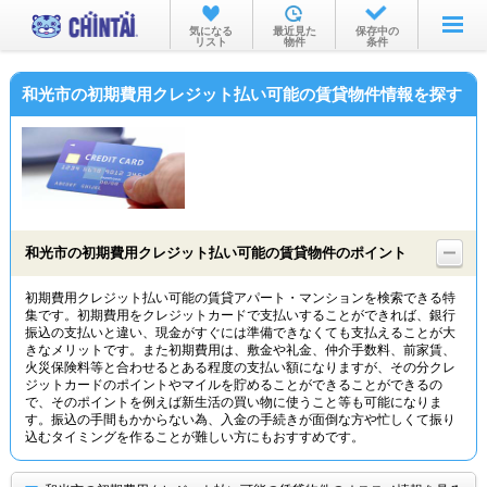
お部屋を探す
気になる
最近見た
保存中の
リスト
物件
条件
沿線・駅から
和光市の初期費用クレジット払い可能の賃貸物件情報を探す
住所から
家賃相場から
通勤通学時間から
物件特集から
和光市の初期費用クレジット払い可能の賃貸物件のポイント
不動産会社から
初期費用クレジット払い可能の賃貸アパート・マンションを検索できる特
集です。初期費用をクレジットカードで支払いすることができれば、銀行
TOP
振込の支払いと違い、現金がすぐには準備できなくても支払えることが大
きなメリットです。また初期費用は、敷金や礼金、仲介手数料、前家賃、
火災保険料等と合わせるとある程度の支払い額になりますが、その分クレ
ジットカードのポイントやマイルを貯めることができることができるの
で、そのポイントを例えば新生活の買い物に使うこと等も可能になりま
す。振込の手間もかからない為、入金の手続きが面倒な方や忙しくて振り
込むタイミングを作ることが難しい方にもおすすめです。