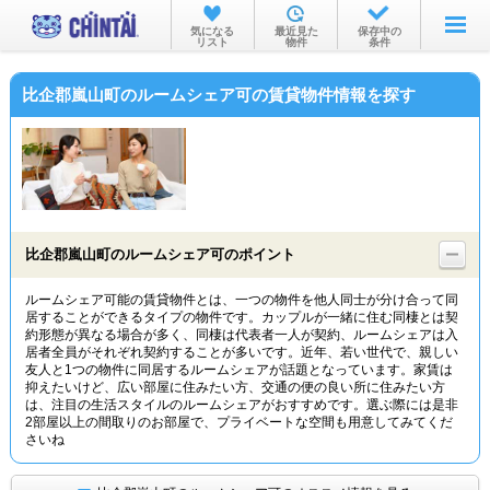
お部屋を探す
気になる
最近見た
保存中の
リスト
物件
条件
沿線・駅から
比企郡嵐山町のルームシェア可の賃貸物件情報を探す
住所から
家賃相場から
通勤通学時間から
物件特集から
比企郡嵐山町のルームシェア可のポイント
不動産会社から
ルームシェア可能の賃貸物件とは、一つの物件を他人同士が分け合って同
居することができるタイプの物件です。カップルが一緒に住む同棲とは契
TOP
約形態が異なる場合が多く、同棲は代表者一人が契約、ルームシェアは入
居者全員がそれぞれ契約することが多いです。近年、若い世代で、親しい
友人と1つの物件に同居するルームシェアが話題となっています。家賃は
抑えたいけど、広い部屋に住みたい方、交通の便の良い所に住みたい方
は、注目の生活スタイルのルームシェアがおすすめです。選ぶ際には是非
2部屋以上の間取りのお部屋で、プライベートな空間も用意してみてくだ
さいね