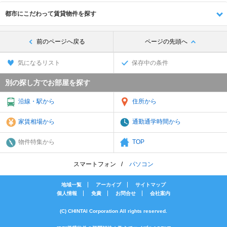
都市にこだわって賃貸物件を探す
前のページへ戻る
ページの先頭へ
気になるリスト
保存中の条件
別の探し方でお部屋を探す
沿線・駅から
住所から
家賃相場から
通勤通学時間から
物件特集から
TOP
スマートフォン
パソコン
地域一覧
アーカイブ
サイトマップ
個人情報
免責
お問合せ
会社案内
(C) CHINTAI Corporation All rights reserved.